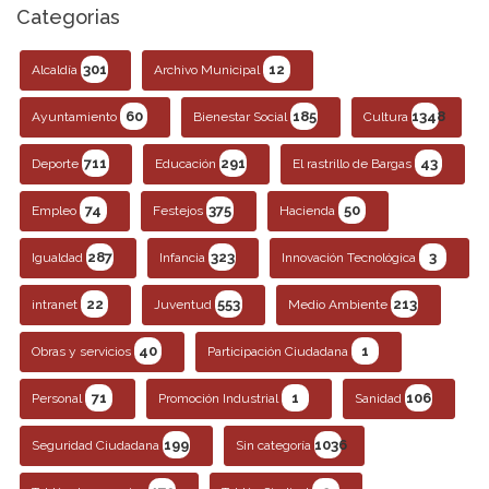
Categorias
301
12
Alcaldía
Archivo Municipal
60
185
1348
Ayuntamiento
Bienestar Social
Cultura
711
291
43
Deporte
Educación
El rastrillo de Bargas
74
375
50
Empleo
Festejos
Hacienda
287
323
3
Igualdad
Infancia
Innovación Tecnológica
22
553
213
intranet
Juventud
Medio Ambiente
40
1
Obras y servicios
Participación Ciudadana
71
1
106
Personal
Promoción Industrial
Sanidad
199
1036
Seguridad Ciudadana
Sin categoría