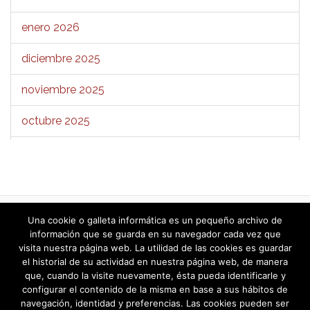
enero 2026
diciembre 2025
noviembre 2025
octubre 2025
septiembre 2025
agosto 2025
julio 2025
1
2
3
4
5
6
7
8
9
…
11
Una cookie o galleta informática es un pequeño archivo de
»
información que se guarda en su navegador cada vez que
junio 2025
visita nuestra página web. La utilidad de las cookies es guardar
el historial de su actividad en nuestra página web, de manera
mayo 2025
que, cuando la visite nuevamente, ésta pueda identificarle y
configurar el contenido de la misma en base a sus hábitos de
navegación, identidad y preferencias. Las cookies pueden ser
abril 2025