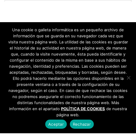
septiembre 2025
agosto 2025
Una cookie o galleta informática es un pequeño archivo de
julio 2025
1
2
3
4
5
»
información que se guarda en su navegador cada vez que
visita nuestra página web. La utilidad de las cookies es guardar
junio 2025
el historial de su actividad en nuestra página web, de manera
que, cuando la visite nuevamente, ésta pueda identificarle y
configurar el contenido de la misma en base a sus hábitos de
mayo 2025
navegación, identidad y preferencias. Las cookies pueden ser
aceptadas, rechazadas, bloqueadas y borradas, según desee.
abril 2025
Ello podrá hacerlo mediante las opciones disponibles en la
presente ventana o a través de la configuración de su
marzo 2025
navegador, según el caso. En caso de que rechace las cookies
no podremos asegurarle el correcto funcionamiento de las
febrero 2025
distintas funcionalidades de nuestra página web. Más
información en el apartado
POLÍTICA DE COOKIES
de nuestra
página web.
enero 2025
Aceptar
Rechazar
diciembre 2024