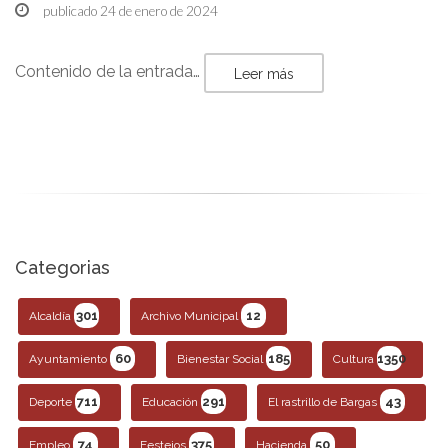
publicado 24 de enero de 2024
Contenido de la entrada…
Leer más
Categorias
301
12
Alcaldía
Archivo Municipal
60
185
1350
Ayuntamiento
Bienestar Social
Cultura
711
291
43
Deporte
Educación
El rastrillo de Bargas
74
375
50
Empleo
Festejos
Hacienda