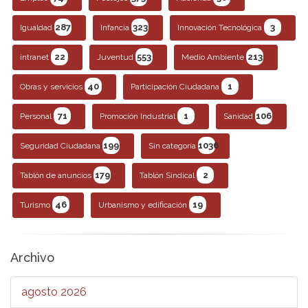
287
323
3
Igualdad
Infancia
Innovación Tecnológica
22
553
213
intranet
Juventud
Medio Ambiente
40
1
Obras y servicios
Participación Ciudadana
71
1
106
Personal
Promoción Industrial
Sanidad
199
1036
Seguridad Ciudadana
Sin categoría
179
2
Tablón de anuncios
Tablón Sindical
46
19
Turismo
Urbanismo y edificación
Archivo
agosto 2026