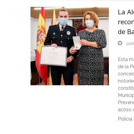
La Al
recon
de B
publ
Esta ma
de la P
conced
notorie
consti
Municip
Prevenc
acoso e
Policía