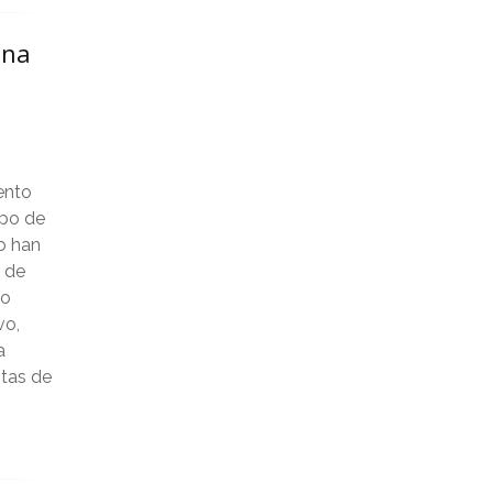
enero 2025
ana
diciembre 2024
noviembre 2024
octubre 2024
ento
septiembre 2024
upo de
do han
agosto 2024
l de
do
julio 2024
vo,
a
junio 2024
ntas de
mayo 2024
abril 2024