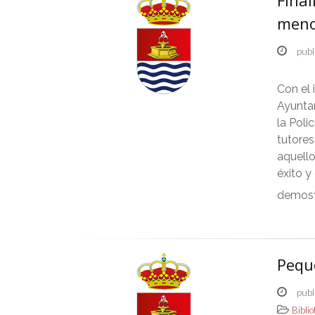
Final
meno
publ
Con el 
Ayuntam
la Poli
tutores
aquell
éxito y
demost
Pequ
publ
Bibli