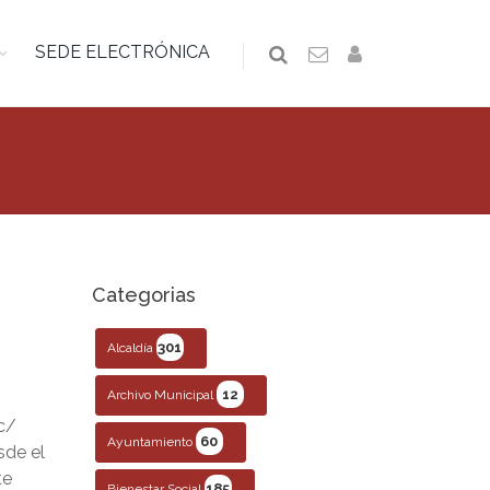
SEDE ELECTRÓNICA
Categorias
301
Alcaldía
12
Archivo Municipal
 c/
60
Ayuntamiento
sde el
te
185
Bienestar Social