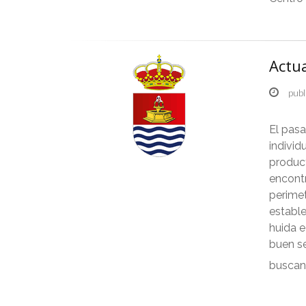
Actua
publ
El pasa
individ
produc
encontr
perimet
estable
huida e
buen se
buscan