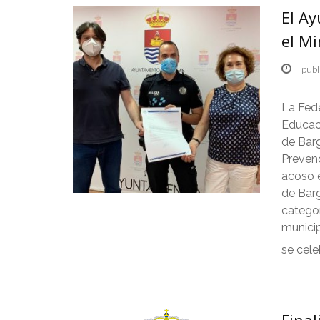
El A
el Mi
publ
La Fede
Educac
de Barg
Prevenc
acoso e
de Bar
categor
munici
se cel