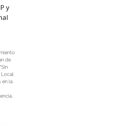
marzo 2024
P y
nal
febrero 2024
enero 2024
diciembre 2023
e
amiento
noviembre 2023
an de
“Sin
octubre 2023
a Local
 en la
septiembre 2023
encia,
agosto 2023
julio 2023
junio 2023