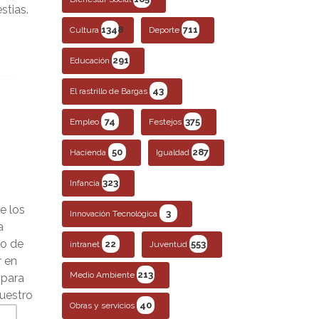
stias.
1348
711
Cultura
Deporte
291
Educación
43
El rastrillo de Bargas
74
375
Empleo
Festejos
50
287
Hacienda
Igualdad
323
Infancia
e los
3
Innovación Tecnológica
a
po de
22
553
intranet
Juventud
r en
213
Medio Ambiente
 para
nuestro
40
Obras y servicios