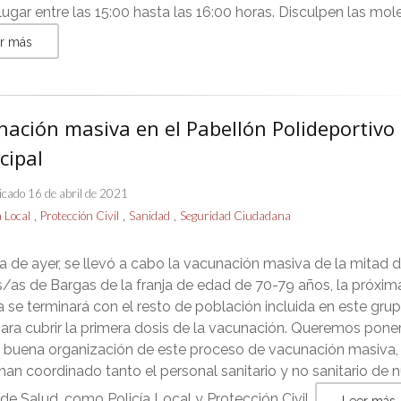
lugar entre las 15:00 hasta las 16:00 horas. Disculpen las mole
r más
nación masiva en el Pabellón Polideportivo
cipal
icado 16 de abril de 2021
,
,
,
a Local
Protección Civil
Sanidad
Seguridad Ciudadana
ía de ayer, se llevó a cabo la vacunación masiva de la mitad d
/as de Bargas de la franja de edad de 70-79 años, la próxim
se terminará con el resto de población incluida en este gru
ara cubrir la primera dosis de la vacunación. Queremos pone
la buena organización de este proceso de vacunación masiva,
 han coordinado tanto el personal sanitario y no sanitario de 
de Salud, como Policía Local y Protección Civil.