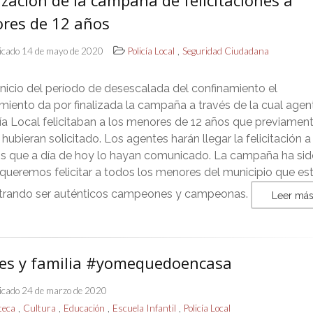
ización de la campaña de felicitaciones a
res de 12 años
,
icado 14 de mayo de 2020
Policía Local
Seguridad Ciudadana
inicio del período de desescalada del confinamiento el
iento da por finalizada la campaña a través de la cual agen
cía Local felicitaban a los menores de 12 años que previamen
 hubieran solicitado. Los agentes harán llegar la felicitación a
os que a día de hoy lo hayan comunicado. La campaña ha sid
 queremos felicitar a todos los menores del municipio que es
rando ser auténticos campeones y campeonas.
Leer má
es y familia #yomequedoencasa
icado 24 de marzo de 2020
,
,
,
,
oteca
Cultura
Educación
Escuela Infantil
Policía Local