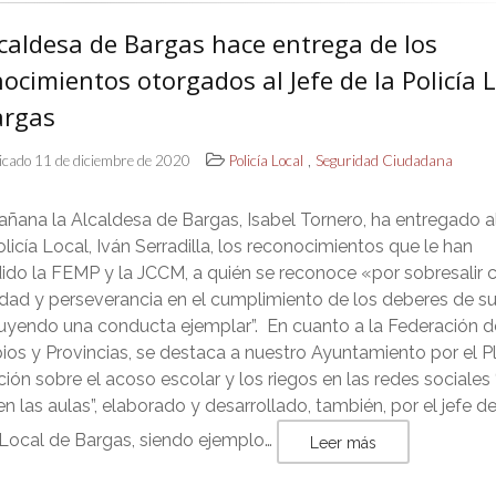
caldesa de Bargas hace entrega de los
ocimientos otorgados al Jefe de la Policía 
argas
,
icado 11 de diciembre de 2020
Policía Local
Seguridad Ciudadana
ñana la Alcaldesa de Bargas, Isabel Tornero, ha entregado a
olicía Local, Iván Serradilla, los reconocimientos que le han
ido la FEMP y la JCCM, a quién se reconoce «por sobresalir 
dad y perseverancia en el cumplimiento de los deberes de su
tuyendo una conducta ejemplar”. En cuanto a la Federación d
ios y Provincias, se destaca a nuestro Ayuntamiento por el P
ión sobre el acoso escolar y los riegos en las redes sociales 
n las aulas”, elaborado y desarrollado, también, por el jefe de
 Local de Bargas, siendo ejemplo…
Leer más