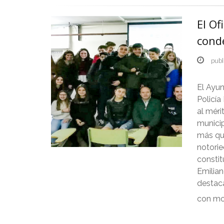
El Of
conde
publ
El Ayun
Policía
al méri
municip
más que
notorie
consti
Emilian
destaca
con mo