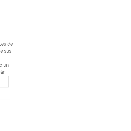
mayo 2023
abril 2023
marzo 2023
febrero 2023
tes de
te sus
enero 2023
o un
diciembre 2022
tán
noviembre 2022
s
octubre 2022
septiembre 2022
agosto 2022