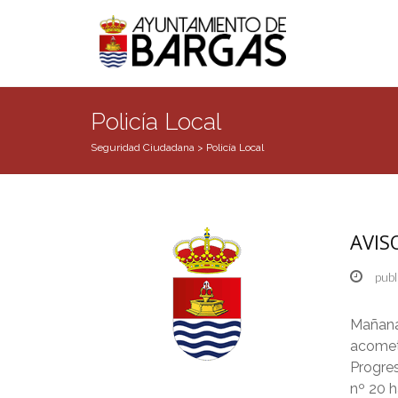
Policía Local
Seguridad Ciudadana
>
Policía Local
AVISO
publ
Mañana,
acomete
Progres
nº 20 h