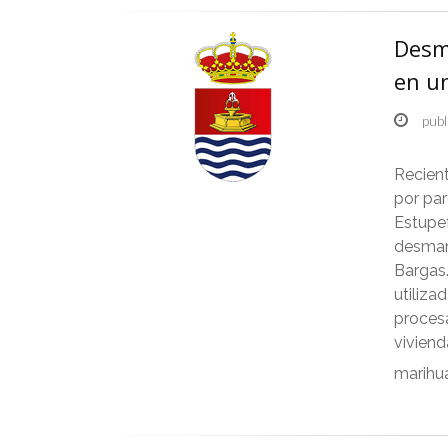
Desm
en u
publ
Recien
por par
Estupef
desmant
Bargas.
utiliza
procesa
viviend
marihua