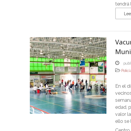
tendrá 
Lee
Vacu
Muni
publ
Policí
En el d
vecinos
semana 
edad, p
valor 
ello se
Centro 