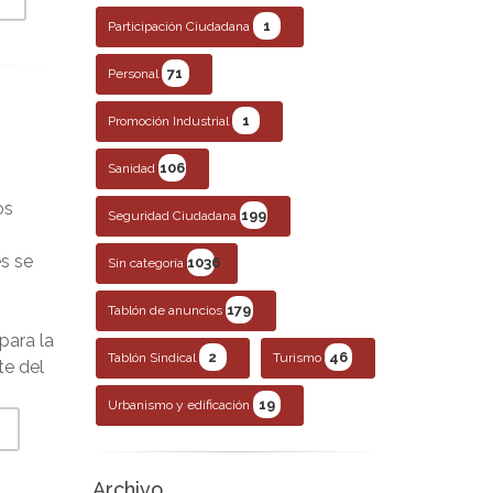
1
Participación Ciudadana
71
Personal
1
Promoción Industrial
106
Sanidad
os
199
Seguridad Ciudadana
s se
1036
Sin categoría
179
Tablón de anuncios
para la
2
46
Tablón Sindical
Turismo
te del
19
Urbanismo y edificación
Archivo