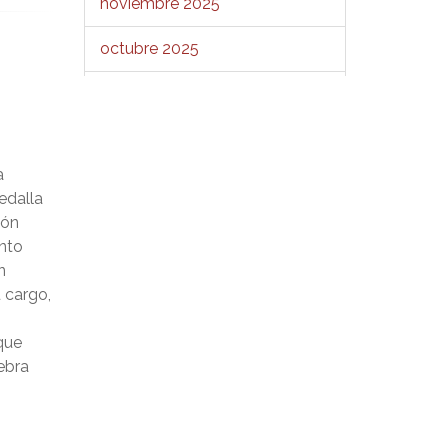
noviembre 2025
octubre 2025
septiembre 2025
agosto 2025
a
julio 2025
edalla
ión
junio 2025
ento
n
mayo 2025
 cargo,
abril 2025
 que
marzo 2025
ebra
febrero 2025