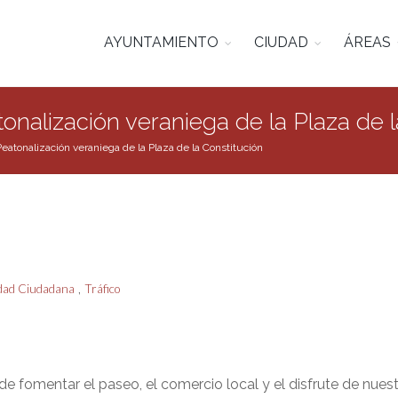
AYUNTAMIENTO
CIUDAD
ÁREAS
lización veraniega de la Plaza de la
onalización veraniega de la Plaza de la Constitución
,
dad Ciudadana
Tráfico
de fomentar el paseo, el comercio local y el disfrute de nuestr