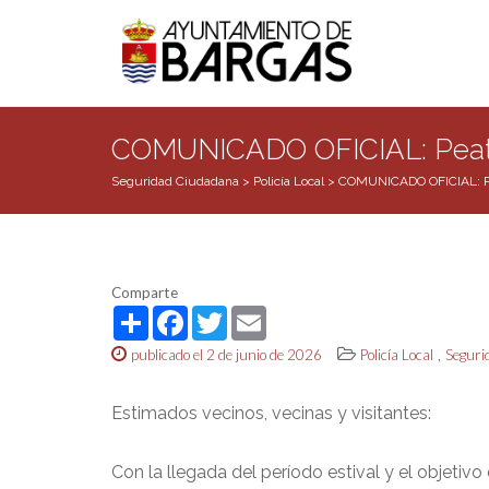
COMUNICADO OFICIAL: Peatona
Seguridad Ciudadana
>
Policía Local
>
COMUNICADO OFICIAL: Peat
Comparte
Share
Facebook
Twitter
Email
,
publicado el 2 de junio de 2026
Policía Local
Seguri
Estimados vecinos, vecinas y visitantes:
Con la llegada del período estival y el objetivo 