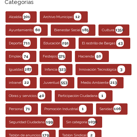
Categorias
301
12
Alcaldía
Archivo Municipal
60
185
1350
Ayuntamiento
Bienestar Social
Cultura
711
291
43
Deporte
Educación
El rastrillo de Bargas
74
375
50
Empleo
Festejos
Hacienda
287
323
3
Igualdad
Infancia
Innovación Tecnológica
22
553
213
intranet
Juventud
Medio Ambiente
40
1
Obras y servicios
Participación Ciudadana
71
1
106
Personal
Promoción Industrial
Sanidad
199
1036
Seguridad Ciudadana
Sin categoría
179
2
Tablón de anuncios
Tablón Sindical