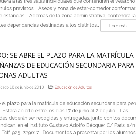
derá a las tres salas individuales que contendrán el velatorio
úmulos previstos. Aseos y zona de estar-comedor conformar
e estancias. Además de la zona administrativa, contendrá la
tes dependencias destinadas a los distintos…
Leer más
O: SE ABRE EL PLAZO PARA LA MATRÍCULA
ÑANZAS DE EDUCACIÓN SECUNDARIA PARA
ONAS ADULTAS
icado 18 de junio de 2013
Educación de Adultos
 el plazo para la matrícula de educación secundaria para pe
. Estará abierto entre los días 17 de junio al 2 de julio. Las
udes deberán ser recogidas y entregadas, junto con los doc
indican, en el Instituto Gustavo Adolfo Bécquer, C/ Paris, s/n
, Telf. 925-229017 Documentos a presentar por los alumno