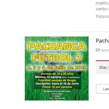
matric
centro
Fotoco
Pach
Juve
Día:
Lee