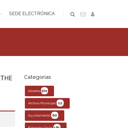
SEDE ELECTRÓNICA
«THE
Categorias
301
Alcaldía
12
Archivo Municipal
60
Ayuntamiento
185
Bienestar Social