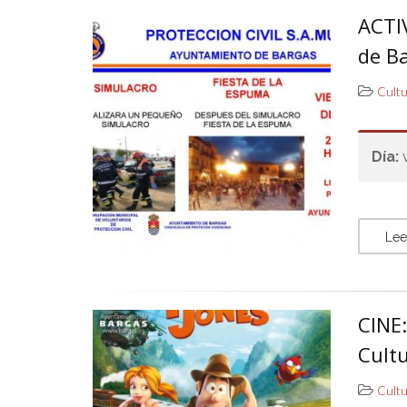
ACTI
de B
Cult
Día:
Lee
CINE
Cult
Cult