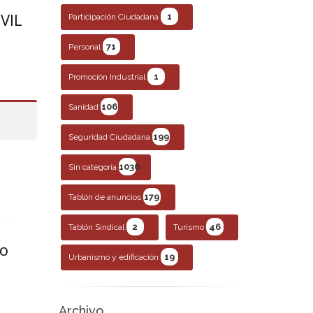
VIL
1
Participación Ciudadana
71
Personal
1
Promoción Industrial
106
Sanidad
199
Seguridad Ciudadana
1036
Sin categoría
179
Tablón de anuncios
2
46
Tablón Sindical
Turismo
no
19
Urbanismo y edificación
Archivo