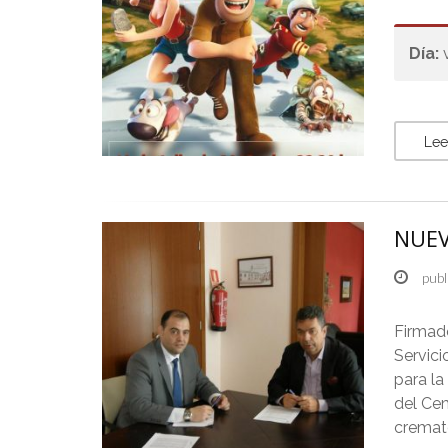
Día:
Lee
NUEV
publ
Firmad
Servici
para la
del Cem
cremato