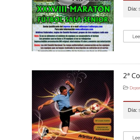
Día:
Lee
2ª C
Depo
Día:
Lee