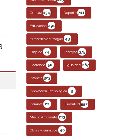
1348
711
Cultura
Deporte
291
Educación
43
El rastrillo de Bargas
3
74
375
Empleo
Festejos
50
287
Hacienda
Igualdad
323
Infancia
3
Innovación Tecnológica
22
552
intranet
Juventud
213
Medio Ambiente
40
Obras y servicios