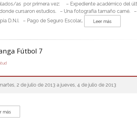
ulados/as por primera vez: – Expediente académico del úl
 donde cursaron estudios. – Una fotografía tamaño carné. –
pia D.N.I. – Pago de Seguro Escolar…
Leer más
anga Fútbol 7
ntud
martes, 2 de julio de 2013 a jueves, 4 de julio de 2013
r más