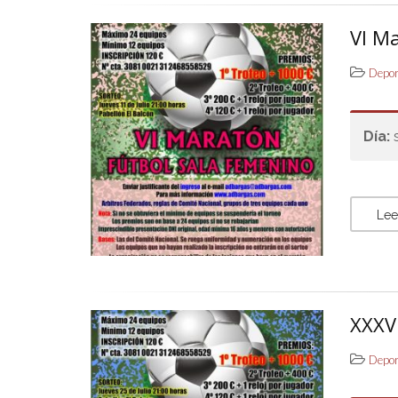
VI M
Depo
Día:
Lee
XXXVI
Depo