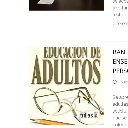
se acce
tres t
resto d
diferen
BAND
ENSE
PERS
publ
Se abre
adultas
solicit
que se 
Toledo