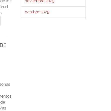
noviembre 2025
 de los
án el
octubre 2025
s
septiembre 2025
agosto 2025
 DE
julio 2025
junio 2025
mayo 2025
abril 2025
rsonas
marzo 2025
umentos
febrero 2025
 de
s/as