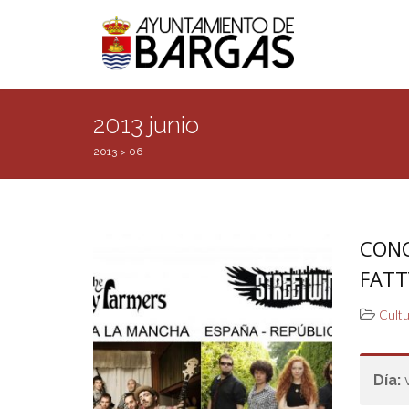
2013 junio
2013
>
06
CONC
FATT
Cult
Día: