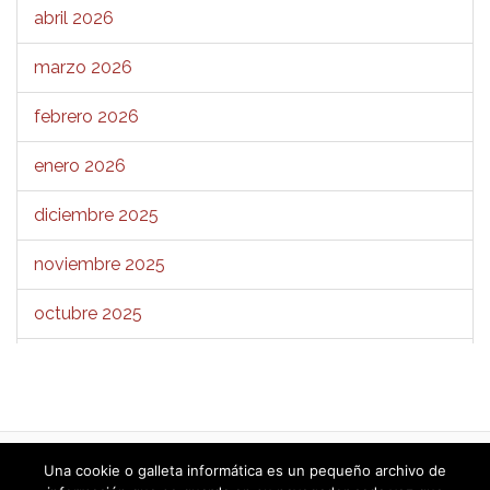
abril 2026
marzo 2026
febrero 2026
enero 2026
diciembre 2025
noviembre 2025
octubre 2025
septiembre 2025
agosto 2025
julio 2025
«
1
2
3
4
5
6
7
8
9
…
Una cookie o galleta informática es un pequeño archivo de