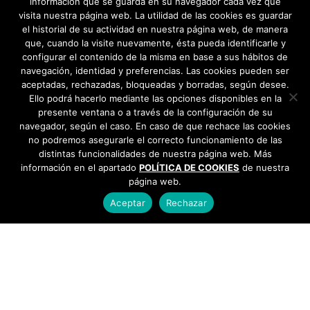
11
»
información que se guarda en su navegador cada vez que
junio 2025
visita nuestra página web. La utilidad de las cookies es guardar
el historial de su actividad en nuestra página web, de manera
mayo 2025
que, cuando la visite nuevamente, ésta pueda identificarle y
configurar el contenido de la misma en base a sus hábitos de
navegación, identidad y preferencias. Las cookies pueden ser
abril 2025
aceptadas, rechazadas, bloqueadas y borradas, según desee.
Ello podrá hacerlo mediante las opciones disponibles en la
marzo 2025
presente ventana o a través de la configuración de su
navegador, según el caso. En caso de que rechace las cookies
febrero 2025
no podremos asegurarle el correcto funcionamiento de las
distintas funcionalidades de nuestra página web. Más
información en el apartado
enero 2025
POLÍTICA DE COOKIES
de nuestra
página web.
diciembre 2024
Aceptar
Rechazar
noviembre 2024
AYUNTAMIENTO DE BARGAS
Plaza de la Constitución, 1 - 45593 Bargas
925
octubre 2024
493 242
septiembre 2024