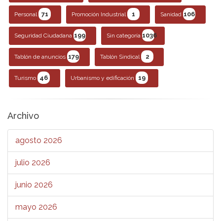
71
1
106
Personal
Promoción Industrial
Sanidad
199
1036
Seguridad Ciudadana
Sin categoría
179
2
Tablón de anuncios
Tablón Sindical
46
19
Turismo
Urbanismo y edificación
Archivo
agosto 2026
julio 2026
junio 2026
mayo 2026