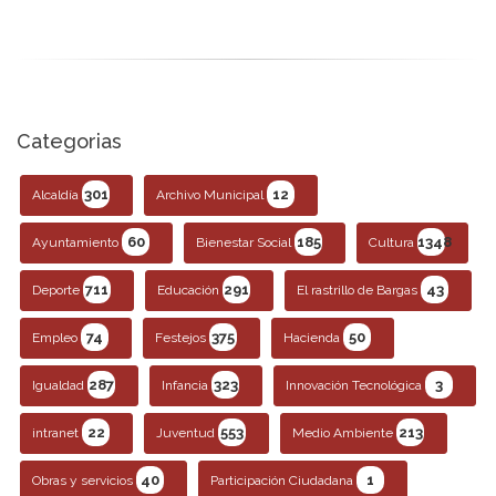
Categorias
301
12
Alcaldía
Archivo Municipal
60
185
1348
Ayuntamiento
Bienestar Social
Cultura
711
291
43
Deporte
Educación
El rastrillo de Bargas
74
375
50
Empleo
Festejos
Hacienda
287
323
3
Igualdad
Infancia
Innovación Tecnológica
22
553
213
intranet
Juventud
Medio Ambiente
40
1
Obras y servicios
Participación Ciudadana