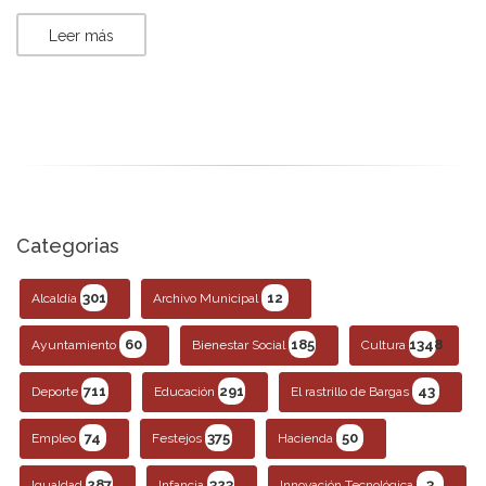
Leer más
Categorias
301
12
Alcaldía
Archivo Municipal
60
185
1348
Ayuntamiento
Bienestar Social
Cultura
711
291
43
Deporte
Educación
El rastrillo de Bargas
74
375
50
Empleo
Festejos
Hacienda
287
323
3
Igualdad
Infancia
Innovación Tecnológica