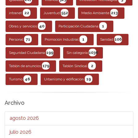
22
552
213
intranet
Juventud
Medio Ambiente
40
1
Obras y servicios
Participación Ciudadana
71
1
106
Personal
Promoción Industrial
Sanidad
199
1036
Seguridad Ciudadana
Sin categoría
179
2
Tablón de anuncios
Tablón Sindical
46
19
Turismo
Urbanismo y edificación
Archivo
agosto 2026
julio 2026