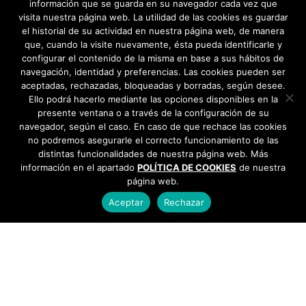
información que se guarda en su navegador cada vez que
visita nuestra página web. La utilidad de las cookies es guardar
agosto 2025
el historial de su actividad en nuestra página web, de manera
que, cuando la visite nuevamente, ésta pueda identificarle y
julio 2025
configurar el contenido de la misma en base a sus hábitos de
navegación, identidad y preferencias. Las cookies pueden ser
junio 2025
aceptadas, rechazadas, bloqueadas y borradas, según desee.
Ello podrá hacerlo mediante las opciones disponibles en la
mayo 2025
presente ventana o a través de la configuración de su
navegador, según el caso. En caso de que rechace las cookies
no podremos asegurarle el correcto funcionamiento de las
abril 2025
distintas funcionalidades de nuestra página web. Más
información en el apartado
POLÍTICA DE COOKIES
de nuestra
marzo 2025
página web.
Aceptar
Rechazar
febrero 2025
enero 2025
AYUNTAMIENTO DE BARGAS
Plaza de la Constitución, 1 - 45593 Bargas
925
diciembre 2024
493 242
noviembre 2024