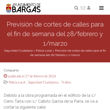
Previsión de cortes de calles para
el fin de semana del 28/febrero y
1/marzo
Seguridad Ciudadana
>
Policía Local
>
Previsión de cortes de calles para el fin
de semana del 28/febrero y 1/marzo
Comparte
publicado el 27 de febrero de 2026
,
,
Policía Local
Seguridad Ciudadana
Tráfico
Debido a la obra programada en el edificio de la c/
Cerro Tarra con c/ Calixto García de la Parra, se va a
cortar la siguiente calle: