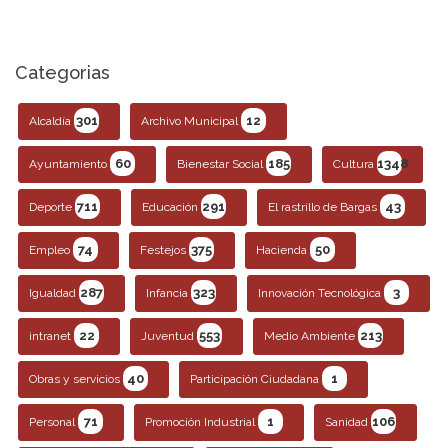
Categorias
301
12
Alcaldía
Archivo Municipal
60
185
1348
Ayuntamiento
Bienestar Social
Cultura
711
291
43
Deporte
Educación
El rastrillo de Bargas
74
375
50
Empleo
Festejos
Hacienda
287
323
3
Igualdad
Infancia
Innovación Tecnológica
22
553
213
intranet
Juventud
Medio Ambiente
40
1
Obras y servicios
Participación Ciudadana
71
1
106
Personal
Promoción Industrial
Sanidad