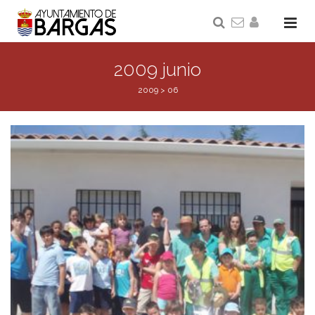
2009 junio
2009
>
06