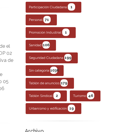
1
Participación Ciudadana
71
Personal
1
Promoción Industrial
106
Sanidad
de el
BOP 02
199
Seguridad Ciudadana
tiva de
1036
Sin categoría
de
o 05
179
Tablón de anuncios
 06
2
46
Tablón Sindical
Turismo
19
Urbanismo y edificación
Archivo