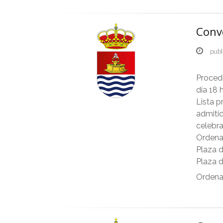
Conv
publ
Proced
día 18 
Lista p
admitid
celebra
Ordena
Plaza d
Plaza d
Ordenan