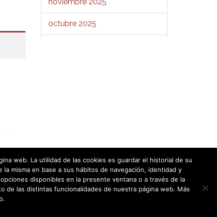
noviembre 2025
octubre 2025
septiembre 2025
agosto 2025
julio 2025
junio 2025
mayo 2025
abril 2025
a web. La utilidad de las cookies es guardar el historial de su
e la misma en base a sus hábitos de navegación, identidad y
marzo 2025
opciones disponibles en la presente ventana o a través de la
o de las distintas funcionalidades de nuestra página web. Más
febrero 2025
b.