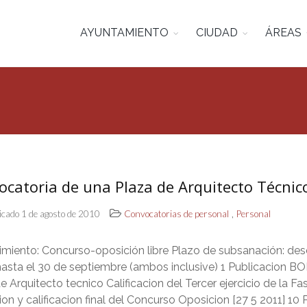
AYUNTAMIENTO
CIUDAD
ÁREAS
ocatoria de una Plaza de Arquitecto Técnic
,
icado 1 de agosto de 2010
Convocatorias de personal
Personal
imiento: Concurso-oposición libre Plazo de subsanación: des
hasta el 30 de septiembre (ambos inclusive) 1 Publicacion BO
e Arquitecto tecnico Calificacion del Tercer ejercicio de la Fa
on y calificacion final del Concurso Oposicion [27 5 2011] 10 