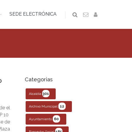
SEDE ELECTRÓNICA
o
Categorias
301
Alcaldía
12
Archivo Municipal
de el
P 10
60
Ayuntamiento
se de
Plaza
185
Bienestar Social