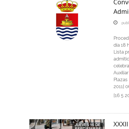
Convo
Admi
publ
Proced
día 18 
Lista p
admitid
celebra
Auxilia
Plazas 
2011] 0
[16 5 2
XXXI