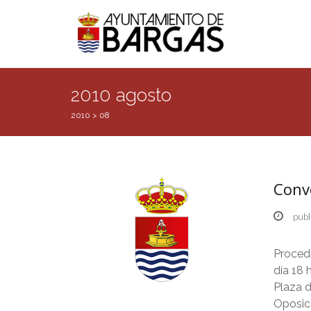
2010 agosto
2010
>
08
Conv
publ
Proced
día 18 
Plaza d
Oposici