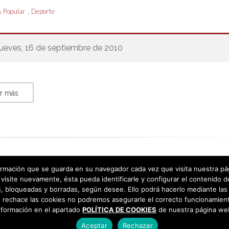
,
 Popular
Deporte
jueves, 16 de septiembre de 2010
r más
rmación que se guarda en su navegador cada vez que visita nuestra págin
visite nuevamente, ésta pueda identificarle y configurar el contenido d
 bloqueadas y borradas, según desee. Ello podrá hacerlo mediante las 
 rechace las cookies no podremos asegurarle el correcto funcionamient
nformación en el apartado
POLÍTICA DE COOKIES
de nuestra página we
Aceptar
Rechazar