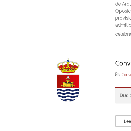
de Arqu
Oposici
provisi
admitid
celebra
Conv
Convo
Día:
Lee