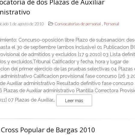
catoria de dos Plazas de Auxiliar
nistrativo
,
icado 1 de agosto de 2010
Convocatorias de personal
Personal
imiento: Concurso-oposición libre Plazo de subsanación: des
hasta el 30 de septiembre (ambos inclusive) 01 Publicacion 
rovisional de admitidos y excluidos [17 9 2010] 03 Lista defini
os y excluidos,Tribunal Calificador y fecha, hora y lugar de
cion del primer ejercicio de las pruebas selectivas 04 Plazas
r administrativo Calificacion provisional fase concurso [26 3 2
de Auxiliar administrativo Resultado definitivo fase concurso
6 Plazas de Auxiliar administrativo Plantilla Correctora Provis
011] 07 Plazas de Auxiliar…
Leer más
I Cross Popular de Bargas 2010