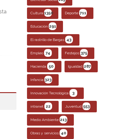
sta
1350
711
Cultura
Deporte
291
Educación
43
El rastrillo de Bargas
74
375
Empleo
Festejos
50
287
Hacienda
Igualdad
323
Infancia
3
Innovación Tecnológica
22
553
intranet
Juventud
213
Medio Ambiente
40
Obras y servicios