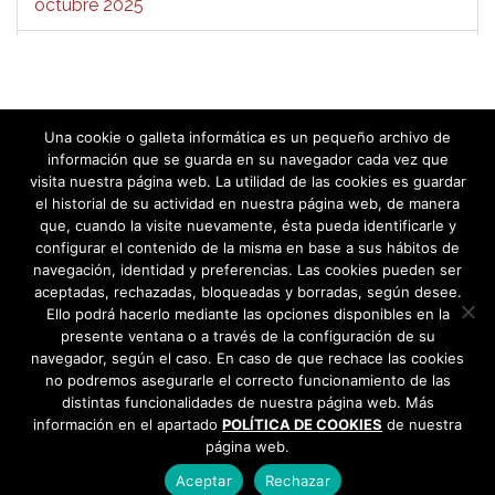
octubre 2025
septiembre 2025
agosto 2025
Una cookie o galleta informática es un pequeño archivo de
julio 2025
1
2
3
4
5
6
»
información que se guarda en su navegador cada vez que
visita nuestra página web. La utilidad de las cookies es guardar
junio 2025
el historial de su actividad en nuestra página web, de manera
que, cuando la visite nuevamente, ésta pueda identificarle y
configurar el contenido de la misma en base a sus hábitos de
mayo 2025
navegación, identidad y preferencias. Las cookies pueden ser
aceptadas, rechazadas, bloqueadas y borradas, según desee.
abril 2025
Ello podrá hacerlo mediante las opciones disponibles en la
presente ventana o a través de la configuración de su
marzo 2025
navegador, según el caso. En caso de que rechace las cookies
no podremos asegurarle el correcto funcionamiento de las
febrero 2025
distintas funcionalidades de nuestra página web. Más
información en el apartado
POLÍTICA DE COOKIES
de nuestra
página web.
enero 2025
Aceptar
Rechazar