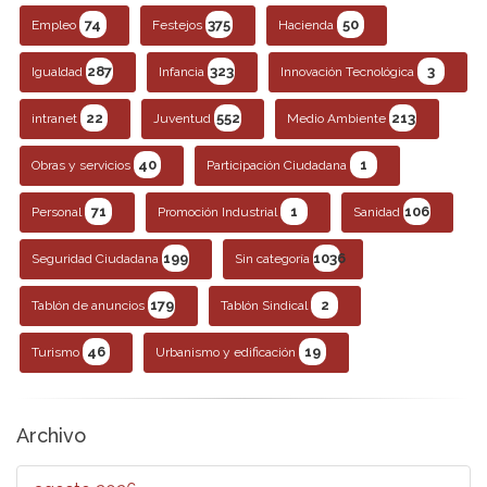
74
375
50
Empleo
Festejos
Hacienda
287
323
3
Igualdad
Infancia
Innovación Tecnológica
22
552
213
intranet
Juventud
Medio Ambiente
40
1
Obras y servicios
Participación Ciudadana
71
1
106
Personal
Promoción Industrial
Sanidad
199
1036
Seguridad Ciudadana
Sin categoría
179
2
Tablón de anuncios
Tablón Sindical
46
19
Turismo
Urbanismo y edificación
Archivo