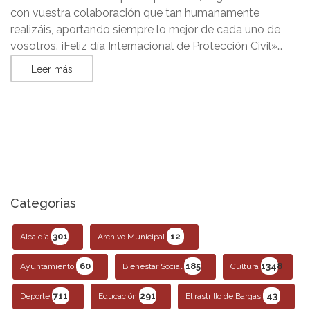
con vuestra colaboración que tan humanamente
realizáis, aportando siempre lo mejor de cada uno de
vosotros. ¡Feliz día Internacional de Protección Civil»…
Leer más
Categorias
301
12
Alcaldía
Archivo Municipal
60
185
1348
Ayuntamiento
Bienestar Social
Cultura
711
291
43
Deporte
Educación
El rastrillo de Bargas