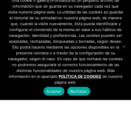
Una cookie o galleta informática es un pequeño archivo de
33
»
información que se guarda en su navegador cada vez que
junio 2025
visita nuestra página web. La utilidad de las cookies es guardar
el historial de su actividad en nuestra página web, de manera
mayo 2025
que, cuando la visite nuevamente, ésta pueda identificarle y
configurar el contenido de la misma en base a sus hábitos de
navegación, identidad y preferencias. Las cookies pueden ser
abril 2025
aceptadas, rechazadas, bloqueadas y borradas, según desee.
Ello podrá hacerlo mediante las opciones disponibles en la
marzo 2025
presente ventana o a través de la configuración de su
navegador, según el caso. En caso de que rechace las cookies
febrero 2025
no podremos asegurarle el correcto funcionamiento de las
distintas funcionalidades de nuestra página web. Más
información en el apartado
enero 2025
POLÍTICA DE COOKIES
de nuestra
página web.
diciembre 2024
Aceptar
Rechazar
noviembre 2024
AYUNTAMIENTO DE BARGAS
Plaza de la Constitución, 1 - 45593 Bargas
925
octubre 2024
493 242
septiembre 2024