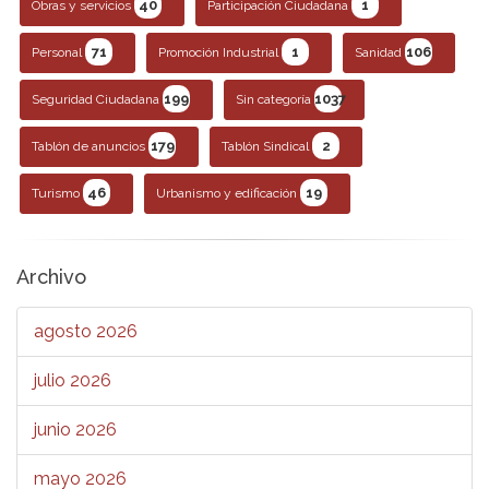
40
1
Obras y servicios
Participación Ciudadana
71
1
106
Personal
Promoción Industrial
Sanidad
199
1037
Seguridad Ciudadana
Sin categoría
179
2
Tablón de anuncios
Tablón Sindical
46
19
Turismo
Urbanismo y edificación
Archivo
agosto 2026
julio 2026
junio 2026
mayo 2026