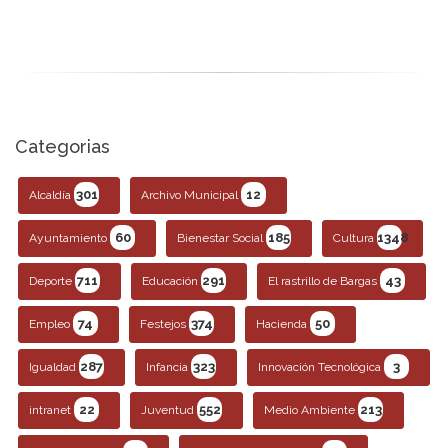
Categorias
301
12
Alcaldía
Archivo Municipal
60
185
1348
Ayuntamiento
Bienestar Social
Cultura
711
291
43
Deporte
Educación
El rastrillo de Bargas
74
374
50
Empleo
Festejos
Hacienda
287
323
3
Igualdad
Infancia
Innovación Tecnológica
22
552
213
intranet
Juventud
Medio Ambiente