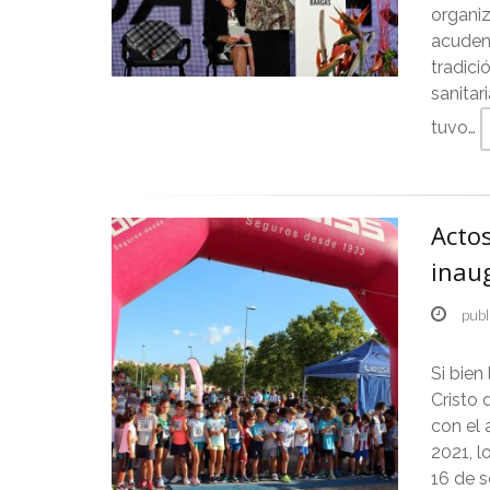
organiz
acuden 
tradici
sanitar
tuvo…
Actos
inaug
publ
Si bien
Cristo 
con el 
2021, l
16 de 