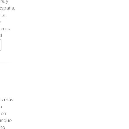
ra y
enero 2025
España.
diciembre 2024
 la
o
noviembre 2024
leros,
el
octubre 2024
septiembre 2024
agosto 2024
julio 2024
junio 2024
tos más
mayo 2024
a
 en
abril 2024
Aunque
 no