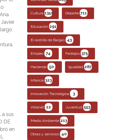
to
1350
711
Cultura
Deporte
 Ana
 Javier
291
Educación
 largo
43
El rastrillo de Bargas
ntura,
74
375
Empleo
Festejos
50
287
Hacienda
Igualdad
323
Infancia
3
Innovación Tecnológica
22
553
intranet
Juventud
l a sus
213
Medio Ambiente
O DE
bró en
40
Obras y servicios
AL