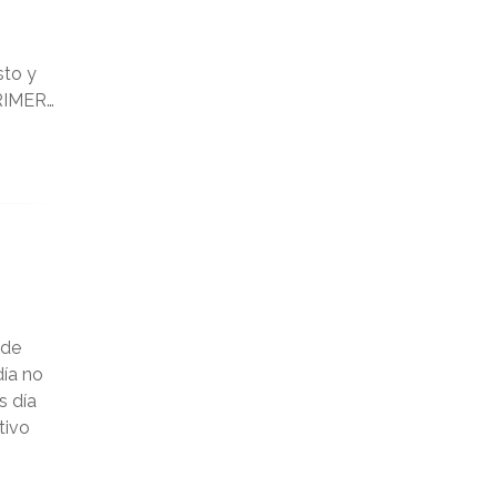
marzo 2024
febrero 2024
sto y
PRIMER…
enero 2024
diciembre 2023
noviembre 2023
octubre 2023
septiembre 2023
 de
agosto 2023
día no
s día
julio 2023
tivo
junio 2023