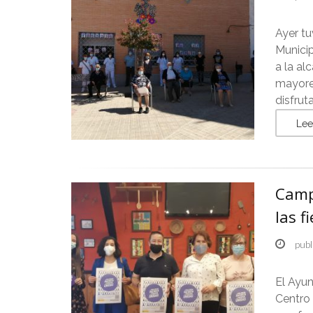
Ayer tu
Municip
a la al
mayore
disfrut
Lee
Camp
las f
publ
El Ayun
Centro