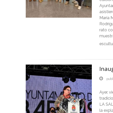
Ayunta
asistie
María 
Rodríg
rato co
muestra
escultu
Inaug
publ
Ayer, v
tradic
LA SALA
la exp