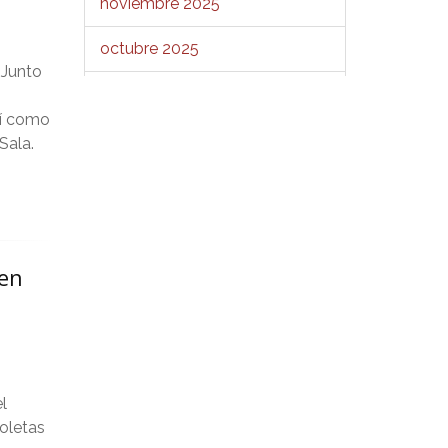
noviembre 2025
a
octubre 2025
 Junto
septiembre 2025
sí como
agosto 2025
Sala.
julio 2025
junio 2025
 en
mayo 2025
abril 2025
marzo 2025
el
febrero 2025
oletas