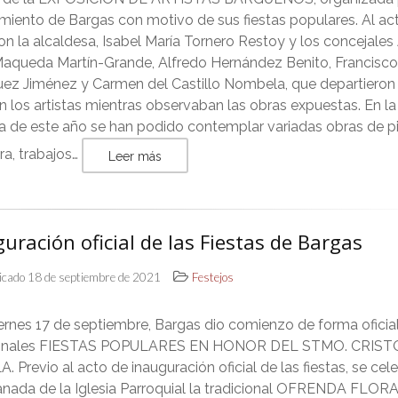
miento de Bargas con motivo de sus fiestas populares. Al ac
ron la alcaldesa, Isabel María Tornero Restoy y los concejales
Maqueda Martín-Grande, Alfredo Hernández Benito, Francisco
uez Jiménez y Carmen del Castillo Nombela, que departieron
n los artistas mientras observaban las obras expuestas. En la
 de este año se han podido contemplar variadas obras de pi
ra, trabajos…
Leer más
uración oficial de las Fiestas de Bargas
icado 18 de septiembre de 2021
Festejos
iernes 17 de septiembre, Bargas dio comienzo de forma oficia
ionales FIESTAS POPULARES EN HONOR DEL STMO. CRIST
. Previo al acto de inauguración oficial de las fiestas, se cele
lanada de la Iglesia Parroquial la tradicional OFRENDA FLOR