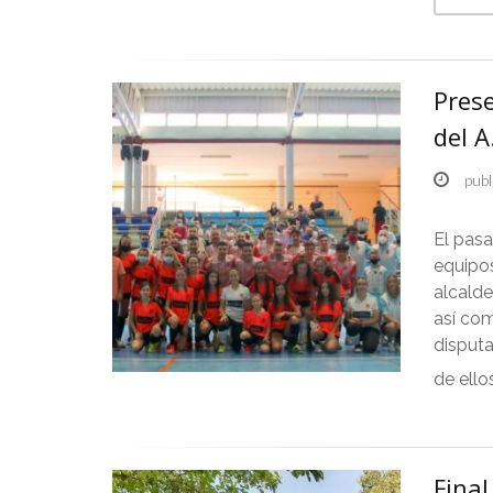
Pres
del A
publ
El pasa
equipos
alcald
así co
disputa
de ello
Final