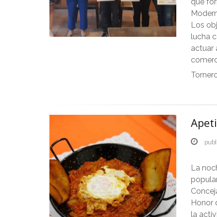
que fo
Moderni
Los obj
lucha c
actuar 
comerci
Torner
Apeti
publ
La noch
popular
Conceja
Honor d
la acti