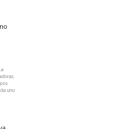
mayo 2023
abril 2023
ino
marzo 2023
febrero 2023
enero 2023
diciembre 2022
La
adoras,
noviembre 2022
ipos
cada uno
octubre 2022
septiembre 2022
agosto 2022
lva