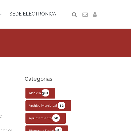
SEDE ELECTRÓNICA
Categorias
301
Alcaldía
12
Archivo Municipal
de
60
Ayuntamiento
por el
185
Bienestar Social