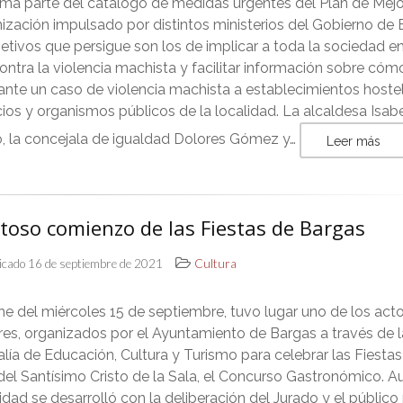
rma parte del catálogo de medidas urgentes del Plan de Mejo
zación impulsado por distintos ministerios del Gobierno de 
etivos que persigue son los de implicar a toda la sociedad en
ontra la violencia machista y facilitar información sobre cóm
ante un caso de violencia machista a establecimientos hoste
os y organismos públicos de la localidad. La alcaldesa Isab
o, la concejala de igualdad Dolores Gómez y…
Leer más
toso comienzo de las Fiestas de Bargas
icado 16 de septiembre de 2021
Cultura
e del miércoles 15 de septiembre, tuvo lugar uno de los ac
es, organizados por el Ayuntamiento de Bargas a través de l
lía de Educación, Cultura y Turismo para celebrar las Fiestas
el Santísimo Cristo de la Sala, el Concurso Gastronómico. 
vidad se desarrolló con la deliberación del Jurado y el público