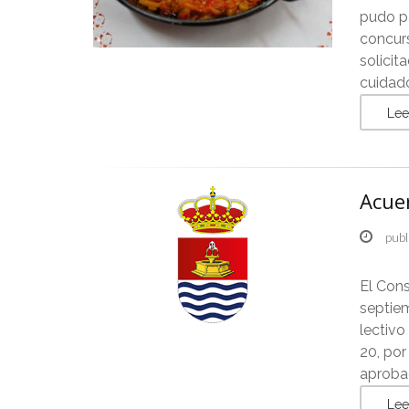
pudo pa
concurs
solici
cuidad
Lee
Acuer
publ
El Cons
septiem
lectivo
20, por
aprobad
Lee