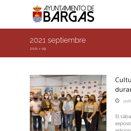
2021 septiembre
2021
>
09
Cult
duran
publ
El sába
exposic
edicio