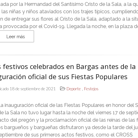
ada por la Hermandad del Santísimo Cristo de la Sala, a la q
las niñas y niños ataviados con los trajes típicos, cumpliend
ón de entregar sus flores al Cristo de la Sala, adaptado a la si
ia provocada por el Covid-19. Llegada la noche, en la plaza d
Leer más
 festivos celebrados en Bargas antes de la
uración oficial de sus Fiestas Populares
,
icado 18 de septiembre de 2021
Deporte
Festejos
 la inauguración oficial de las Fiestas Populares en honor del
de la Sala no tuvo lugar hasta la noche del viernes 17 de sept
acto del pregón y la proclamación oficial de las reinas de las 
os bargueños y bargueñas disfrutaron ya desde la tarde del j
septiembre de sus primeros actos festivos, como el CROSS