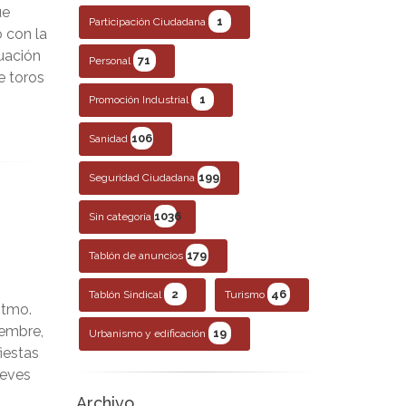
ue
1
Participación Ciudadana
o con la
tuación
71
Personal
e toros
1
Promoción Industrial
106
Sanidad
199
Seguridad Ciudadana
1036
Sin categoría
179
Tablón de anuncios
2
46
Tablón Sindical
Turismo
 Stmo.
iembre,
19
Urbanismo y edificación
fiestas
ueves
Archivo