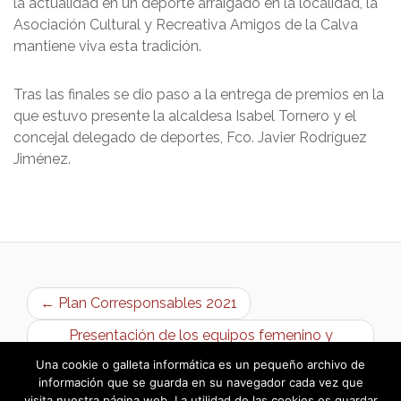
la actualidad en un deporte arraigado en la localidad, la
Asociación Cultural y Recreativa Amigos de la Calva
mantiene viva esta tradición.
Tras las finales se dio paso a la entrega de premios en la
que estuvo presente la alcaldesa Isabel Tornero y el
concejal delegado de deportes, Fco. Javier Rodríguez
Jiménez.
← Plan Corresponsables 2021
Presentación de los equipos femenino y
masculino del A.D. Bargas →
Una cookie o galleta informática es un pequeño archivo de
información que se guarda en su navegador cada vez que
visita nuestra página web. La utilidad de las cookies es guardar