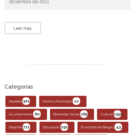
diciembre de 2011
Leer más
Categorias
301
12
Alcaldía
Archivo Municipal
60
185
1350
Ayuntamiento
Bienestar Social
Cultura
711
291
43
Deporte
Educación
El rastrillo de Bargas