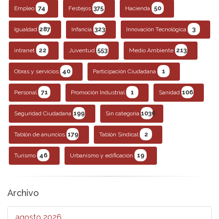
74
375
50
Empleo
Festejos
Hacienda
287
323
3
Igualdad
Infancia
Innovación Tecnológica
22
553
213
intranet
Juventud
Medio Ambiente
40
1
Obras y servicios
Participación Ciudadana
71
1
106
Personal
Promoción Industrial
Sanidad
199
1036
Seguridad Ciudadana
Sin categoría
179
2
Tablón de anuncios
Tablón Sindical
46
19
Turismo
Urbanismo y edificación
Archivo
agosto 2026