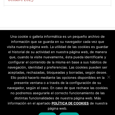
septiembre 2025
agosto 2025
julio 2025
«
1
…
474
475
476
477
478
Una cookie o galleta informática es un pequeño archivo de
479
480
…
487
»
información que se guarda en su navegador cada vez que
junio 2025
visita nuestra página web. La utilidad de las cookies es guardar
el historial de su actividad en nuestra página web, de manera
que, cuando la visite nuevamente, ésta pueda identificarle y
mayo 2025
configurar el contenido de la misma en base a sus hábitos de
navegación, identidad y preferencias. Las cookies pueden ser
abril 2025
aceptadas, rechazadas, bloqueadas y borradas, según desee.
Ello podrá hacerlo mediante las opciones disponibles en la
marzo 2025
presente ventana o a través de la configuración de su
navegador, según el caso. En caso de que rechace las cookies
febrero 2025
no podremos asegurarle el correcto funcionamiento de las
distintas funcionalidades de nuestra página web. Más
información en el apartado
POLÍTICA DE COOKIES
de nuestra
enero 2025
página web.