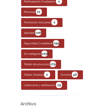
1
Participación Ciudadana
71
Personal
1
Promoción Industrial
106
Sanidad
199
Seguridad Ciudadana
1036
Sin categoría
179
Tablón de anuncios
2
46
Tablón Sindical
Turismo
19
Urbanismo y edificación
Archivo