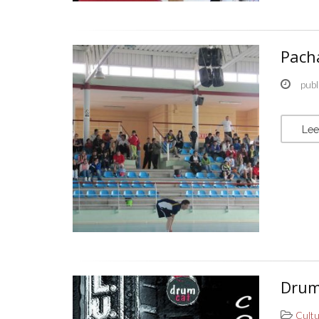
Pach
publ
Lee
Drum
Cult