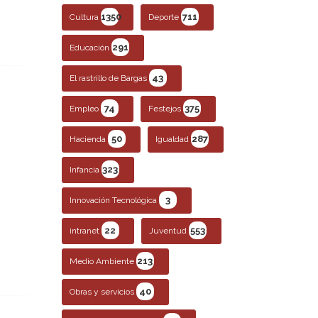
1350
711
Cultura
Deporte
291
Educación
43
El rastrillo de Bargas
74
375
Empleo
Festejos
50
287
Hacienda
Igualdad
323
Infancia
3
Innovación Tecnológica
22
553
intranet
Juventud
213
Medio Ambiente
40
Obras y servicios