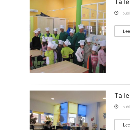
Tall
publ
Lee
Tall
publ
Lee