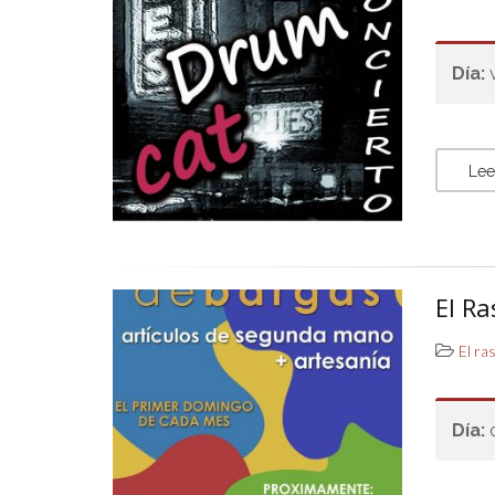
Día:
Lee
El Ra
El ra
Día: