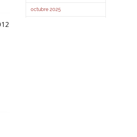
octubre 2025
012
septiembre 2025
agosto 2025
julio 2025
junio 2025
mayo 2025
abril 2025
marzo 2025
febrero 2025
enero 2025