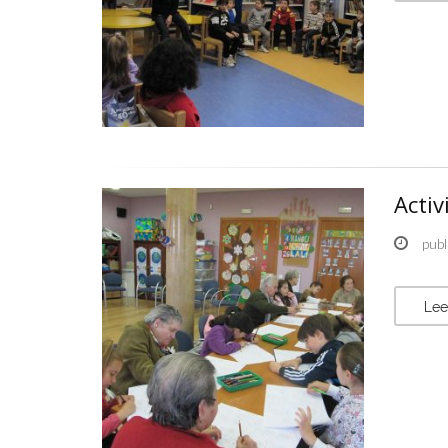
Acti
publ
Lee