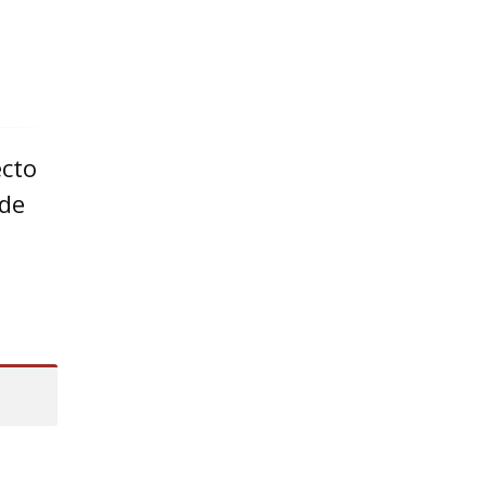
febrero 2024
enero 2024
diciembre 2023
ecto
noviembre 2023
 de
octubre 2023
septiembre 2023
agosto 2023
julio 2023
junio 2023
mayo 2023