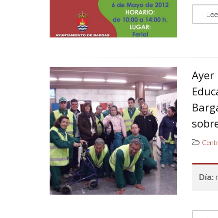
Lee
Ayer 
Educ
Barga
sobre
Centr
Día: