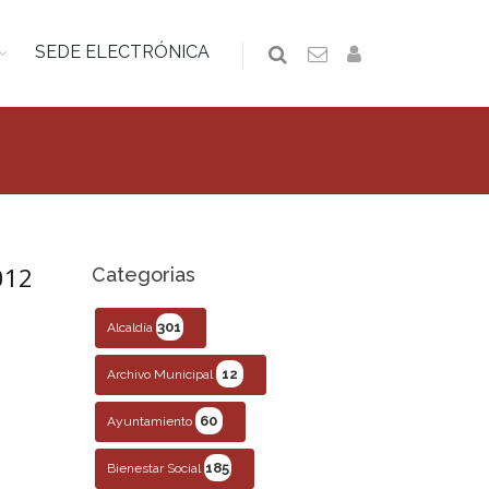
SEDE ELECTRÓNICA
012
Categorias
301
Alcaldía
12
Archivo Municipal
60
Ayuntamiento
185
Bienestar Social