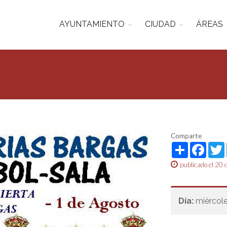
AYUNTAMIENTO
CIUDAD
ÁREAS
Comparte
Share
Face
publicado el 20 
Día:
miércole