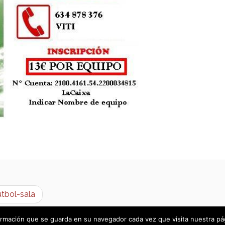
útbol-sala
rmación que se guarda en su navegador cada vez que visita nuestra págin