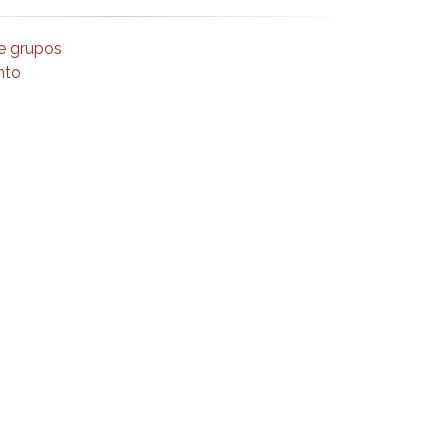
e grupos
nto