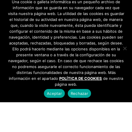
Una cookie o galleta informática es un pequeño archivo de
julio 2025
«
1
…
6
7
8
9
10
11
»
información que se guarda en su navegador cada vez que
visita nuestra página web. La utilidad de las cookies es guardar
junio 2025
el historial de su actividad en nuestra página web, de manera
que, cuando la visite nuevamente, ésta pueda identificarle y
configurar el contenido de la misma en base a sus hábitos de
mayo 2025
navegación, identidad y preferencias. Las cookies pueden ser
aceptadas, rechazadas, bloqueadas y borradas, según desee.
abril 2025
Ello podrá hacerlo mediante las opciones disponibles en la
presente ventana o a través de la configuración de su
marzo 2025
navegador, según el caso. En caso de que rechace las cookies
no podremos asegurarle el correcto funcionamiento de las
febrero 2025
distintas funcionalidades de nuestra página web. Más
información en el apartado
POLÍTICA DE COOKIES
de nuestra
página web.
enero 2025
Aceptar
Rechazar
diciembre 2024
AYUNTAMIENTO DE BARGAS
noviembre 2024
Plaza de la Constitución, 1 - 45593 Bargas
925
493 242
octubre 2024