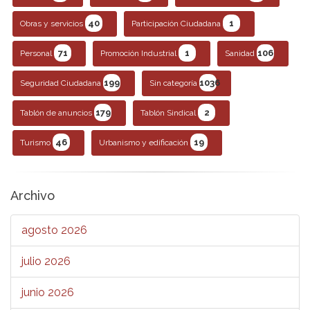
40
1
Obras y servicios
Participación Ciudadana
71
1
106
Personal
Promoción Industrial
Sanidad
199
1036
Seguridad Ciudadana
Sin categoría
179
2
Tablón de anuncios
Tablón Sindical
46
19
Turismo
Urbanismo y edificación
Archivo
agosto 2026
julio 2026
junio 2026