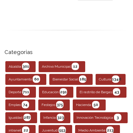
Categorias
301
12
Alcaldía
Archivo Municipal
60
185
1348
Ayuntamiento
Bienestar Social
Cultura
711
291
43
Deporte
Educación
El rastrillo de Bargas
74
375
50
Empleo
Festejos
Hacienda
287
323
3
Igualdad
Infancia
Innovación Tecnológica
22
553
213
intranet
Juventud
Medio Ambiente