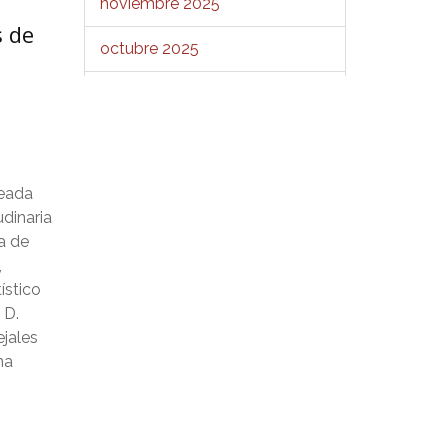
noviembre 2025
s de
octubre 2025
septiembre 2025
agosto 2025
julio 2025
seada
udinaria
junio 2025
a de
,
mayo 2025
ístico
 D.
abril 2025
ejales
na
marzo 2025
febrero 2025