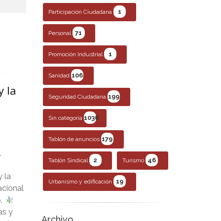
1
Participación Ciudadana
71
Personal
1
Promoción Industrial
106
Sanidad
y la
199
Seguridad Ciudadana
1036
Sin categoría
179
Tablón de anuncios
,
2
46
Tablón Sindical
Turismo
y la
19
Urbanismo y edificación
acional
o.
as y
Archivo