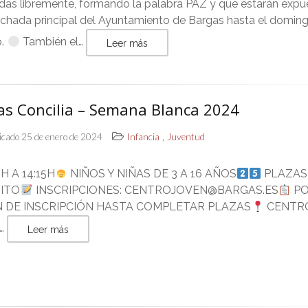
das libremente, formando la palabra PAZ y que estarán expu
achada principal del Ayuntamiento de Bargas hasta el domin
o.
También el…
Leer más
as Concilia – Semana Blanca 2024
,
icado 25 de enero de 2024
Infancia
Juventud
H A 14:15H
NIÑOS Y NIÑAS DE 3 A 16 AÑOS
PLAZAS
ITO
INSCRIPCIONES: CENTROJOVEN@BARGAS.ES
P
 DE INSCRIPCIÓN HASTA COMPLETAR PLAZAS
CENTR
…
Leer más