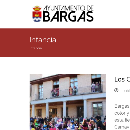
Infancia
Infancia
Los C
publ
Bargas 
color y
esta fi
Carnava