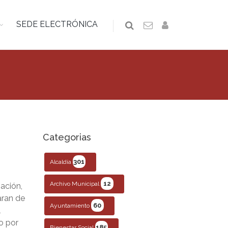
SEDE ELECTRÓNICA
Categorias
301
Alcaldía
12
Archivo Municipal
ación,
aran de
60
Ayuntamiento
l
o por
185
Bienestar Social