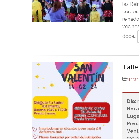
las Rei
corpor
reinado
vecinos
doce…
Talle
Infan
Día:
Hora
Luga
Prec
Vent
febr