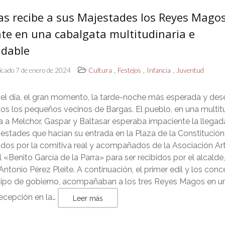
as recibe a sus Majestades los Reyes Mago
nte en una cabalgata multitudinaria e
idable
,
,
,
icado 7 de enero de 2024
Cultura
Festejos
Infancia
Juventud
 el día, el gran momento, la tarde-noche más esperada y de
os los pequeños vecinos de Bargas. El pueblo, en una multit
 a Melchor, Gaspar y Baltasar esperaba impaciente la llegad
estades que hacían su entrada en la Plaza de la Constitución
dos por la comitiva real y acompañados de la Asociación Art
l «Benito García de la Parra» para ser recibidos por el alcalde,
ntonio Pérez Pleite. A continuación, el primer edil y los conc
uipo de gobierno, acompañaban a los tres Reyes Magos en u
recepción en la…
Leer más