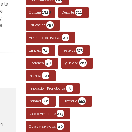
a la
de
1348
711
Cultura
Deporte
y
e
291
Educación
43
El rastrillo de Bargas
74
375
Empleo
Festejos
50
287
Hacienda
Igualdad
323
Infancia
3
Innovación Tecnológica
22
553
intranet
Juventud
213
Medio Ambiente
de
40
Obras y servicios