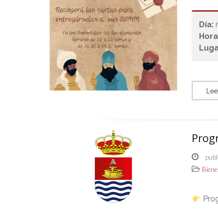
Día:
Hora
Luga
Lee
Prog
publ
Biene
Prog