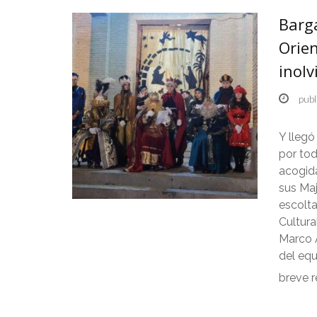
Barg
Orie
inolv
publ
Y llegó
por tod
acogida
sus Maj
escolta
Cultura
Marco A
del eq
breve 