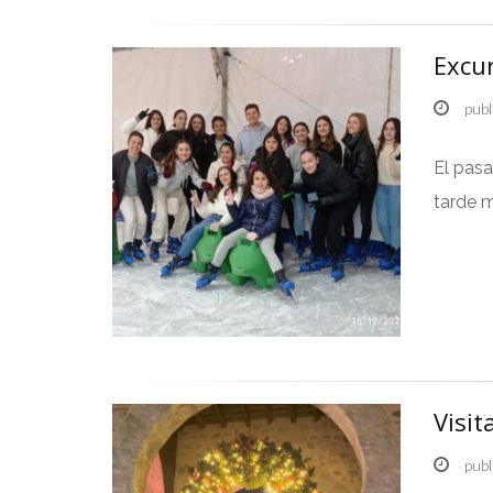
Excur
publ
El pas
tarde m
Visit
publ