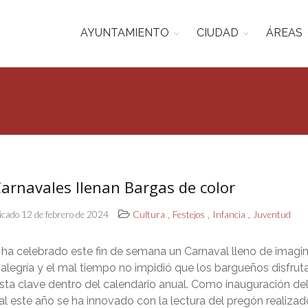
AYUNTAMIENTO
CIUDAD
ÁREAS
arnavales llenan Bargas de color
,
,
,
icado 12 de febrero de 2024
Cultura
Festejos
Infancia
Juventud
ha celebrado este fin de semana un Carnaval lleno de imagin
 alegría y el mal tiempo no impidió que los bargueños disfrut
esta clave dentro del calendario anual. Como inauguración de
l este año se ha innovado con la lectura del pregón realizad