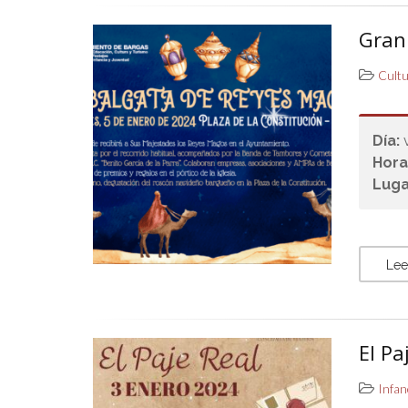
Gran
Cult
Día:
Hora
Luga
Lee
El Pa
Infan