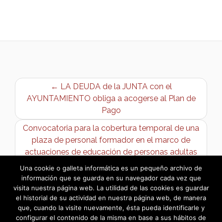
← LA DEUDA de la JUNTA con el
AYUNTAMIENTO obliga a acogerse al Plan de
Pago
Convocatoria para la cobertura temporal de una
plaza de personal formador en el marco de
actuaciones de educación de personas adultas
en Bargas durante el curso 2011/2012. →
Una cookie o galleta informática es un pequeño archivo de
información que se guarda en su navegador cada vez que
visita nuestra página web. La utilidad de las cookies es guardar
el historial de su actividad en nuestra página web, de manera
que, cuando la visite nuevamente, ésta pueda identificarle y
configurar el contenido de la misma en base a sus hábitos de