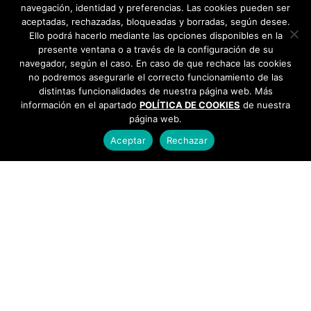
navegación, identidad y preferencias. Las cookies pueden ser
aceptadas, rechazadas, bloqueadas y borradas, según desee.
Ello podrá hacerlo mediante las opciones disponibles en la
presente ventana o a través de la configuración de su
navegador, según el caso. En caso de que rechace las cookies
no podremos asegurarle el correcto funcionamiento de las
distintas funcionalidades de nuestra página web. Más
información en el apartado
POLÍTICA DE COOKIES
de nuestra
página web.
Aceptar
Rechazar
AYUNTAMIENTO DE BARGAS
Plaza de la Constitución, 1 - 45593 Bargas
925
493 242
Política de cookies
|
Política de privacidad