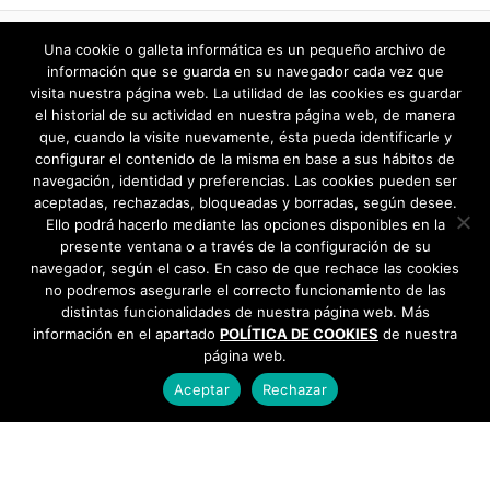
julio 2025
«
1
…
24
25
26
27
28
29
Una cookie o galleta informática es un pequeño archivo de
30
…
33
»
información que se guarda en su navegador cada vez que
junio 2025
visita nuestra página web. La utilidad de las cookies es guardar
el historial de su actividad en nuestra página web, de manera
mayo 2025
que, cuando la visite nuevamente, ésta pueda identificarle y
configurar el contenido de la misma en base a sus hábitos de
navegación, identidad y preferencias. Las cookies pueden ser
abril 2025
aceptadas, rechazadas, bloqueadas y borradas, según desee.
Ello podrá hacerlo mediante las opciones disponibles en la
marzo 2025
presente ventana o a través de la configuración de su
navegador, según el caso. En caso de que rechace las cookies
febrero 2025
no podremos asegurarle el correcto funcionamiento de las
distintas funcionalidades de nuestra página web. Más
información en el apartado
enero 2025
POLÍTICA DE COOKIES
de nuestra
página web.
diciembre 2024
Aceptar
Rechazar
noviembre 2024
AYUNTAMIENTO DE BARGAS
Plaza de la Constitución, 1 - 45593 Bargas
925
octubre 2024