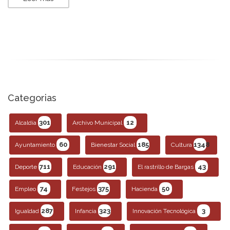
Categorias
301
12
Alcaldía
Archivo Municipal
60
185
1348
Ayuntamiento
Bienestar Social
Cultura
711
291
43
Deporte
Educación
El rastrillo de Bargas
74
375
50
Empleo
Festejos
Hacienda
287
323
3
Igualdad
Infancia
Innovación Tecnológica