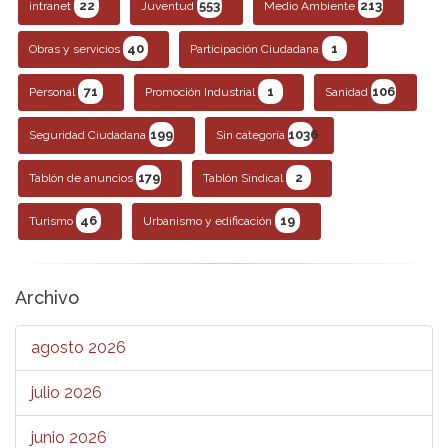
22
553
213
intranet
Juventud
Medio Ambiente
40
1
Obras y servicios
Participación Ciudadana
71
1
106
Personal
Promoción Industrial
Sanidad
199
1036
Seguridad Ciudadana
Sin categoría
179
2
Tablón de anuncios
Tablón Sindical
46
19
Turismo
Urbanismo y edificación
Archivo
agosto 2026
julio 2026
junio 2026