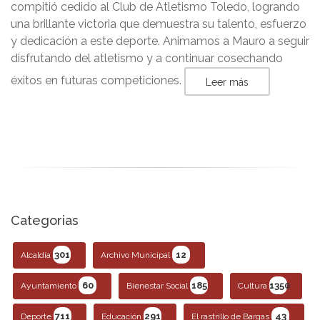
compitió cedido al Club de Atletismo Toledo, logrando
una brillante victoria que demuestra su talento, esfuerzo
y dedicación a este deporte. Animamos a Mauro a seguir
disfrutando del atletismo y a continuar cosechando
éxitos en futuras competiciones.
Leer más
Categorias
301
12
Alcaldía
Archivo Municipal
60
185
1350
Ayuntamiento
Bienestar Social
Cultura
711
291
43
Deporte
Educación
El rastrillo de Bargas