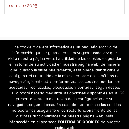
octubre 2025
septiembre 2025
agosto 2025
julio 2025
«
1
…
4
5
6
7
8
9
10
…
Una cookie o galleta informática es un pequeño archivo de
76
»
información que se guarda en su navegador cada vez que
junio 2025
visita nuestra página web. La utilidad de las cookies es guardar
el historial de su actividad en nuestra página web, de manera
mayo 2025
que, cuando la visite nuevamente, ésta pueda identificarle y
configurar el contenido de la misma en base a sus hábitos de
navegación, identidad y preferencias. Las cookies pueden ser
abril 2025
aceptadas, rechazadas, bloqueadas y borradas, según desee.
Ello podrá hacerlo mediante las opciones disponibles en la
marzo 2025
presente ventana o a través de la configuración de su
navegador, según el caso. En caso de que rechace las cookies
febrero 2025
no podremos asegurarle el correcto funcionamiento de las
distintas funcionalidades de nuestra página web. Más
información en el apartado
enero 2025
POLÍTICA DE COOKIES
de nuestra
página web.