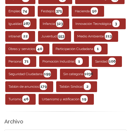
74
375
50
Empleo
Festejos
Hacienda
287
323
3
Igualdad
Infancia
Innovación Tecnológica
22
553
213
intranet
Juventud
Medio Ambiente
40
1
Obras y servicios
Participación Ciudadana
71
1
106
Personal
Promoción Industrial
Sanidad
199
1036
Seguridad Ciudadana
Sin categoría
179
2
Tablón de anuncios
Tablón Sindical
46
19
Turismo
Urbanismo y edificación
Archivo