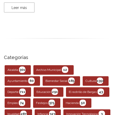
Leer más
Categorias
301
12
Alcaldía
Archivo Municipal
60
185
1350
Ayuntamiento
Bienestar Social
Cultura
711
291
43
Deporte
Educación
El rastrillo de Bargas
74
375
50
Empleo
Festejos
Hacienda
287
323
3
Igualdad
Infancia
Innovación Tecnológica