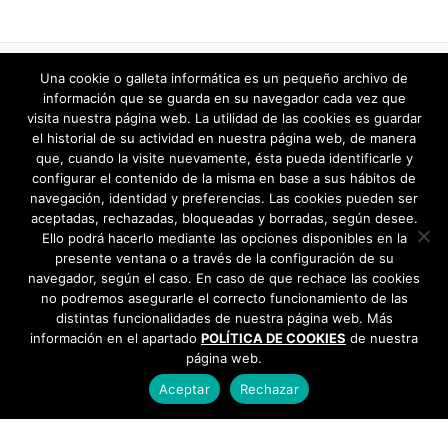
agosto 2025
julio 2025
«
1
…
20
21
22
23
24
25
Una cookie o galleta informática es un pequeño archivo de
26
»
información que se guarda en su navegador cada vez que
junio 2025
visita nuestra página web. La utilidad de las cookies es guardar
el historial de su actividad en nuestra página web, de manera
que, cuando la visite nuevamente, ésta pueda identificarle y
mayo 2025
configurar el contenido de la misma en base a sus hábitos de
navegación, identidad y preferencias. Las cookies pueden ser
abril 2025
aceptadas, rechazadas, bloqueadas y borradas, según desee.
Ello podrá hacerlo mediante las opciones disponibles en la
marzo 2025
presente ventana o a través de la configuración de su
navegador, según el caso. En caso de que rechace las cookies
febrero 2025
no podremos asegurarle el correcto funcionamiento de las
distintas funcionalidades de nuestra página web. Más
información en el apartado
POLÍTICA DE COOKIES
de nuestra
enero 2025
página web.
diciembre 2024
Aceptar
Rechazar
noviembre 2024