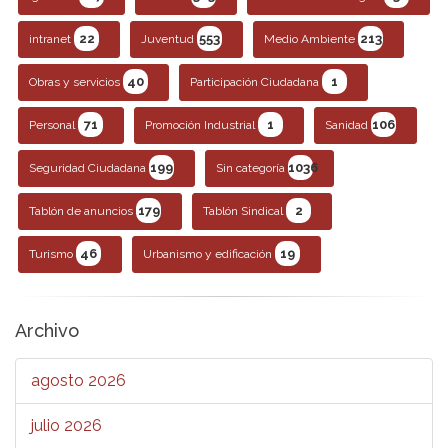
22
553
213
intranet
Juventud
Medio Ambiente
40
1
Obras y servicios
Participación Ciudadana
71
1
106
Personal
Promoción Industrial
Sanidad
199
1036
Seguridad Ciudadana
Sin categoría
179
2
Tablón de anuncios
Tablón Sindical
46
19
Turismo
Urbanismo y edificación
Archivo
agosto 2026
julio 2026