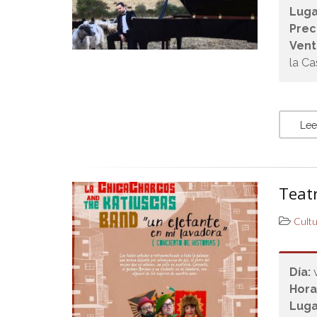
Luga
Prec
Vent
la Ca
Lee
Teatr
Cult
Día:
Hora
Luga