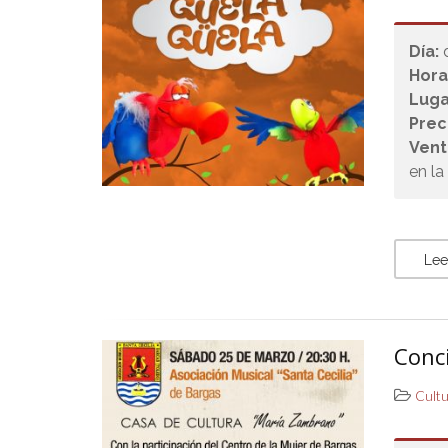
Día:
Hora
Luga
Prec
Vent
en la
Lee
Conci
Cult