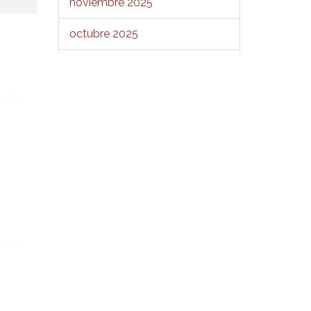
noviembre 2025
octubre 2025
septiembre 2025
agosto 2025
julio 2025
junio 2025
mayo 2025
abril 2025
marzo 2025
febrero 2025