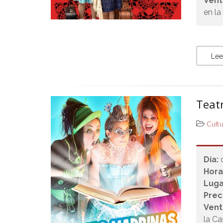
Vent
en la
Lee
Teatr
Cult
Día:
Hora
Luga
Prec
Vent
la Ca