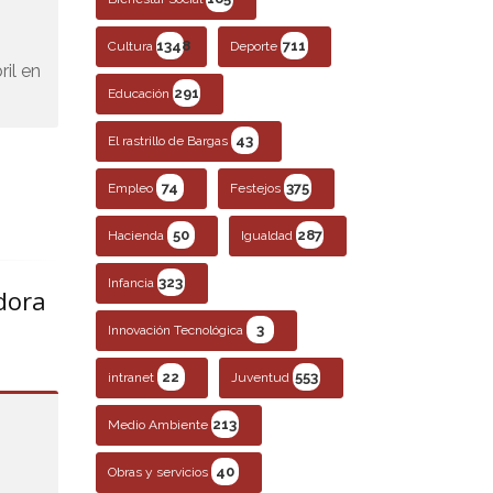
1348
711
Cultura
Deporte
ril en
291
Educación
43
El rastrillo de Bargas
74
375
Empleo
Festejos
50
287
Hacienda
Igualdad
323
Infancia
dora
3
Innovación Tecnológica
22
553
intranet
Juventud
213
Medio Ambiente
40
Obras y servicios