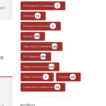
1
Participación Ciudadana
mayo
71
Personal
1
Promoción Industrial
106
Sanidad
199
Seguridad Ciudadana
co
1036
Sin categoría
179
Tablón de anuncios
2
46
Tablón Sindical
Turismo
19
Urbanismo y edificación
Archivo