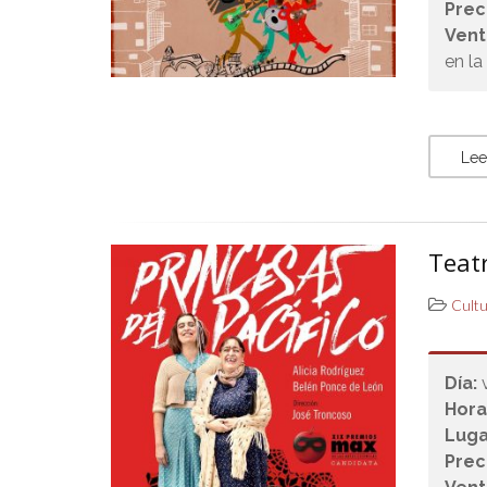
Prec
Vent
en la
Lee
Teatr
Cult
Día:
Hora
Luga
Prec