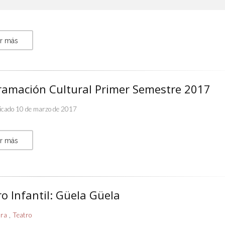
r más
ramación Cultural Primer Semestre 2017
icado 10 de marzo de 2017
r más
o Infantil: Güela Güela
,
ura
Teatro