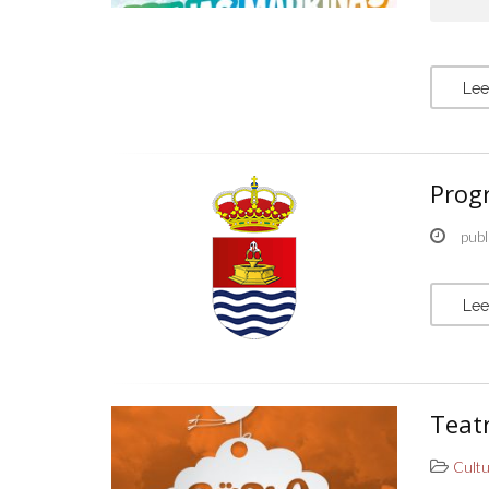
Lee
Prog
publ
Lee
Teatr
Cult