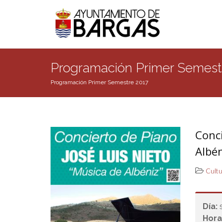
Programación Primer Semest
Programación Primer Semestre 2017
Conci
Albén
Cult
Día:
Hora