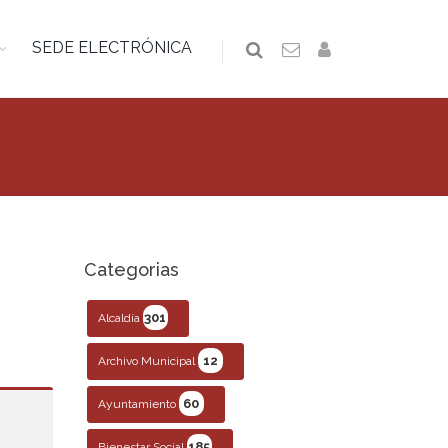
SEDE ELECTRÓNICA
Categorias
301
Alcaldía
12
Archivo Municipal
60
Ayuntamiento
185
Bienestar Social