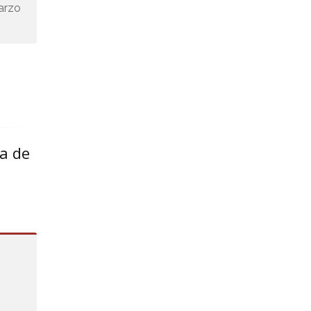
mayo 2023
marzo
abril 2023
marzo 2023
febrero 2023
enero 2023
ía de
diciembre 2022
noviembre 2022
octubre 2022
septiembre 2022
agosto 2022