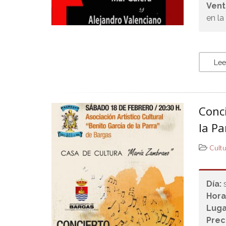
Vent
en la
Lee
Conci
la Pa
Cult
Día:
Hora
Luga
Prec