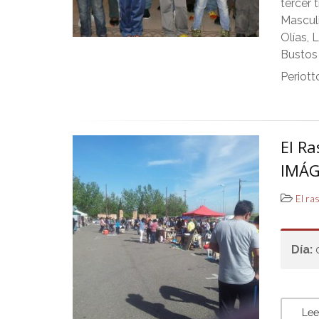
tercer 
Masculi
Olías, 
Bustos
Periott
El Ra
IMÁG
El ra
Día:
Lee