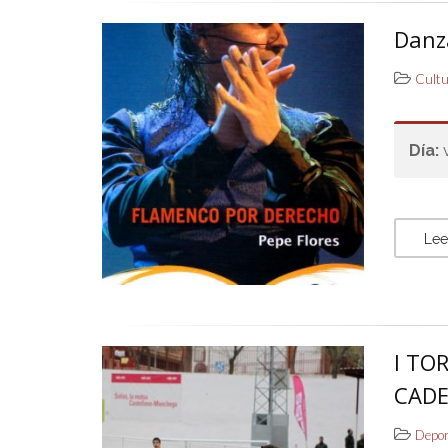
Danz
Cult
Día:
Lee
I TO
CADE
Depo