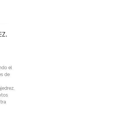
diciembre 2024
noviembre 2024
EZ.
octubre 2024
septiembre 2024
agosto 2024
ndo el
julio 2024
es de
junio 2024
jedrez,
otos
mayo 2024
tra
abril 2024
marzo 2024