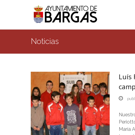
Noticias
Luís 
camp
publ
Nuestro
Periot
María A