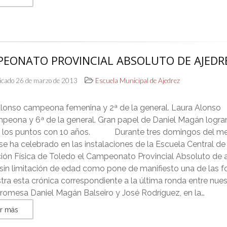
EONATO PROVINCIAL ABSOLUTO DE AJEDR
icado 26 de marzo de 2013
Escuela Municipal de Ajedrez
Alonso campeona femenina y 2ª de la general. Laura Alonso
peona y 6ª de la general. Gran papel de Daniel Magán logra
 los puntos con 10 años. Durante tres domingos del m
e ha celebrado en las instalaciones de la Escuela Central de
ión Física de Toledo el Campeonato Provincial Absoluto de a
sin limitación de edad como pone de manifiesto una de las f
stra esta crónica correspondiente a la última ronda entre nues
romesa Daniel Magán Balseiro y José Rodríguez, en la…
r más