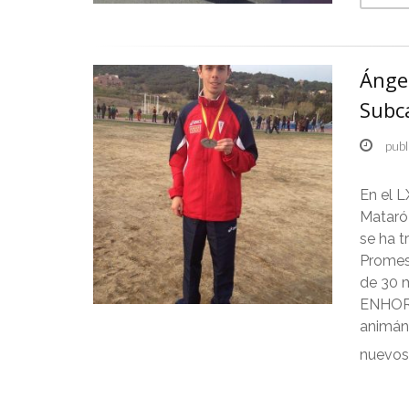
Ángel
Subc
publ
En el 
Mataró
se ha t
Promes
de 30 
ENHORA
animán
nuevos 