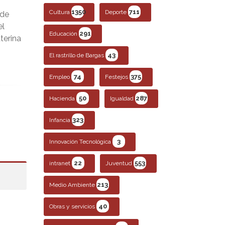
1350
711
Cultura
Deporte
 de
el
291
Educación
terina
43
El rastrillo de Bargas
74
375
Empleo
Festejos
50
287
Hacienda
Igualdad
323
Infancia
3
Innovación Tecnológica
22
553
intranet
Juventud
213
Medio Ambiente
40
Obras y servicios