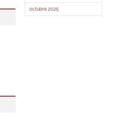
octubre 2025
septiembre 2025
agosto 2025
julio 2025
junio 2025
mayo 2025
abril 2025
marzo 2025
febrero 2025
enero 2025