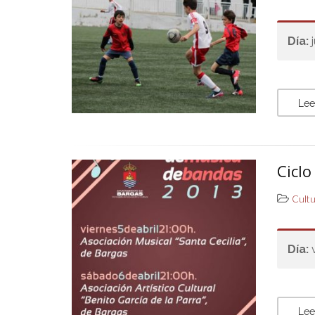
Día:
Lee
Cicl
Cult
Día:
Lee