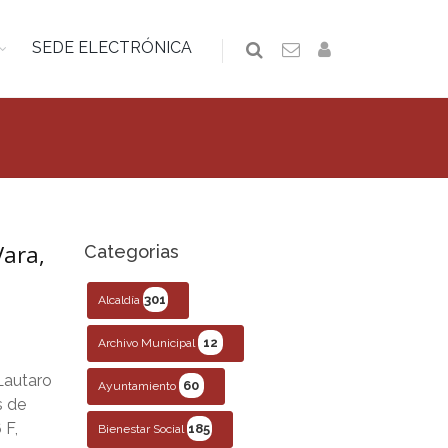
SEDE ELECTRÓNICA
Vara,
Categorias
301
Alcaldía
12
Archivo Municipal
 Lautaro
60
Ayuntamiento
s de
 F,
185
Bienestar Social