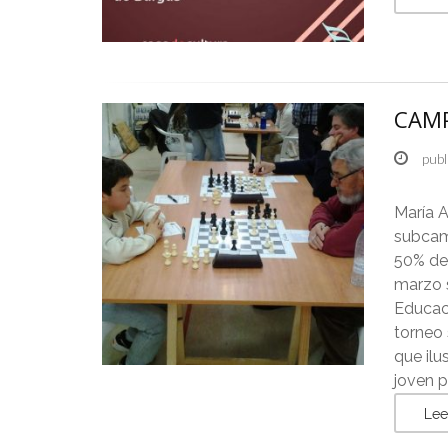
CAMP
publ
María 
subcam
50% de
marzo s
Educac
torneo 
que ilu
joven p
Lee