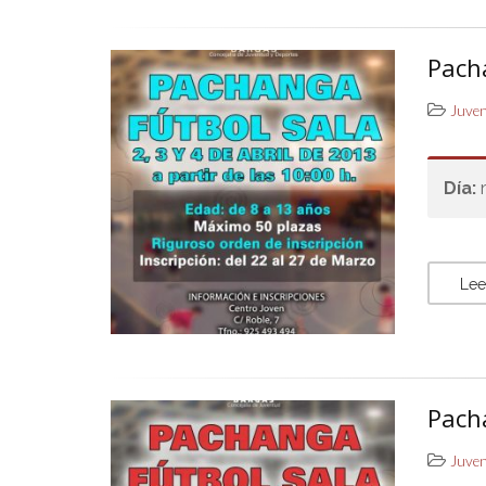
Pach
Juve
Día:
Lee
Pach
Juve