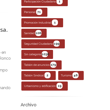
1
Participación Ciudadana
71
Personal
1
Promoción Industrial
sa.
106
Sanidad
199
Seguridad Ciudadana
o en
1036
Sin categoría
 Ronco
179
Tablón de anuncios
empo
2
46
Tablón Sindical
Turismo
19
Urbanismo y edificación
chando
Archivo