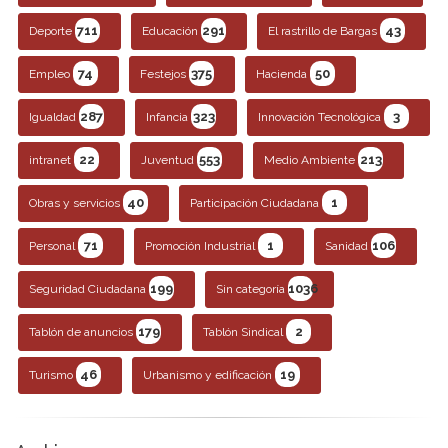
711
291
43
Deporte
Educación
El rastrillo de Bargas
74
375
50
Empleo
Festejos
Hacienda
287
323
3
Igualdad
Infancia
Innovación Tecnológica
22
553
213
intranet
Juventud
Medio Ambiente
40
1
Obras y servicios
Participación Ciudadana
71
1
106
Personal
Promoción Industrial
Sanidad
199
1036
Seguridad Ciudadana
Sin categoría
179
2
Tablón de anuncios
Tablón Sindical
46
19
Turismo
Urbanismo y edificación