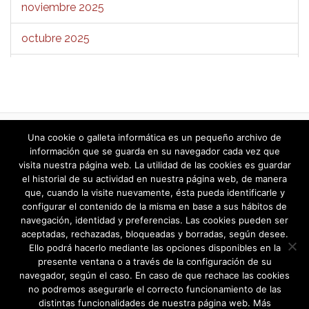
noviembre 2025
octubre 2025
septiembre 2025
agosto 2025
julio 2025
«
1
…
3
4
5
6
7
8
9
…
Una cookie o galleta informática es un pequeño archivo de
26
»
información que se guarda en su navegador cada vez que
junio 2025
visita nuestra página web. La utilidad de las cookies es guardar
el historial de su actividad en nuestra página web, de manera
mayo 2025
que, cuando la visite nuevamente, ésta pueda identificarle y
configurar el contenido de la misma en base a sus hábitos de
navegación, identidad y preferencias. Las cookies pueden ser
abril 2025
aceptadas, rechazadas, bloqueadas y borradas, según desee.
Ello podrá hacerlo mediante las opciones disponibles en la
marzo 2025
presente ventana o a través de la configuración de su
navegador, según el caso. En caso de que rechace las cookies
febrero 2025
no podremos asegurarle el correcto funcionamiento de las
distintas funcionalidades de nuestra página web. Más