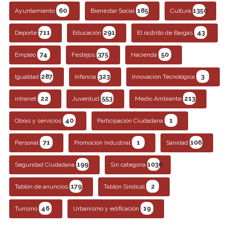
60
185
1350
Ayuntamiento
Bienestar Social
Cultura
711
291
43
Deporte
Educación
El rastrillo de Bargas
74
375
50
Empleo
Festejos
Hacienda
287
323
3
Igualdad
Infancia
Innovación Tecnológica
22
553
213
intranet
Juventud
Medio Ambiente
40
1
Obras y servicios
Participación Ciudadana
71
1
106
Personal
Promoción Industrial
Sanidad
199
1036
Seguridad Ciudadana
Sin categoría
179
2
Tablón de anuncios
Tablón Sindical
46
19
Turismo
Urbanismo y edificación