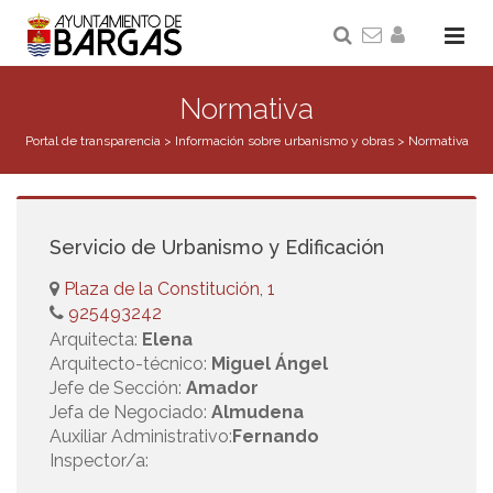
Normativa
Portal de transparencia
>
Información sobre urbanismo y obras
>
Normativa
Servicio de Urbanismo y Edificación
Plaza de la Constitución, 1
925493242
Arquitecta:
Elena
Arquitecto-técnico:
Miguel Ángel
Jefe de Sección:
Amador
Jefa de Negociado:
Almudena
Auxiliar Administrativo:
Fernando
Inspector/a: