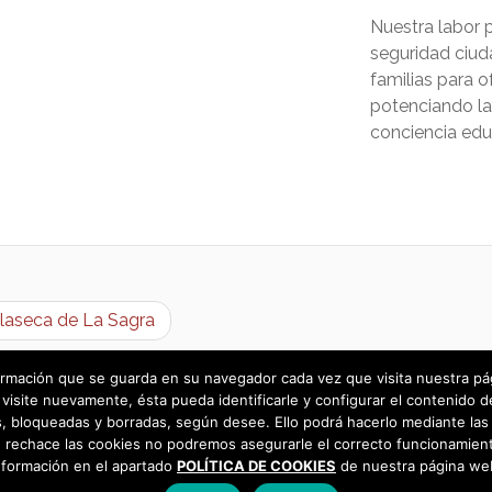
Nuestra labor po
seguridad ciud
familias para o
potenciando la
conciencia educ
llaseca de La Sagra
rmación que se guarda en su navegador cada vez que visita nuestra págin
visite nuevamente, ésta pueda identificarle y configurar el contenido d
 bloqueadas y borradas, según desee. Ello podrá hacerlo mediante las 
 rechace las cookies no podremos asegurarle el correcto funcionamient
nformación en el apartado
POLÍTICA DE COOKIES
de nuestra página we