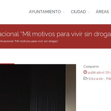
AYUNTAMIENTO
CIUDAD
ÁREAS
ional “Mil motivos para vivir sin droga
ivacional “Mil motivos para vivir sin drogas”
Comparte
publicado el 18
,
Educación
Pol