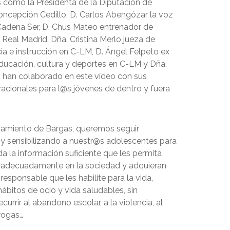
 como la Presidenta de la Diputación de
oncepción Cedillo, D. Carlos Abengózar la voz
 Cadena Ser, D. Chus Mateo entrenador de
Real Madrid, Dña. Cristina Merlo jueza de
ia e instrucción en C-LM, D. Ángel Felpeto ex
ducación, cultura y deportes en C-LM y Dña.
, han colaborado en este vídeo con sus
acionales para l@s jóvenes de dentro y fuera
amiento de Bargas, queremos seguir
y sensibilizando a nuestr@s adolescentes para
a la información suficiente que les permita
 adecuadamente en la sociedad y adquieran
esponsable que les habilite para la vida,
ábitos de ocio y vida saludables, sin
currir al abandono escolar, a la violencia, al
rogas…