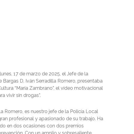
 lunes, 17 de marzo de 2025, el Jefe de la
de Bargas D. Iván Serradilla Romero, presentaba
Cultura “María Zambrano”, el vídeo motivacional
a vivir sin drogas”.
lla Romero, es nuestro jefe de la Policía Local
gran profesional y apasionado de su trabajo. Ha
ado en dos ocasiones con dos premios
prevención. Con un amplio y sobresaliente