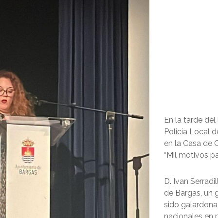
En la tarde del
Policía Local 
en la Casa de 
“Mil motivos par
D. Ivan Serradi
de Bargas, un 
sido galardon
nacionales en 