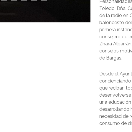
Personalidades
Toledo, Dña. C
de la radio en
baloncesto del 
primera instanc
consejero de e
Zhara Albarrán
consejos motiv
de Bargas.
Desde el Ayunt
concienciando 
que reciban tod
desenvolverse
una educación r
desarrollando h
necesidad de re
consumo de d