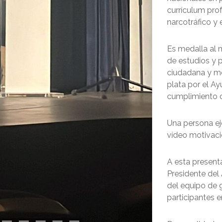
currículum prof
narcotráfico y 
Es medalla al m
de estudios y p
ciudadana y me
plata por el Ay
cumplimiento d
Una persona ej
vídeo motivacio
A esta present
Presidente del
del equipo de 
participantes e