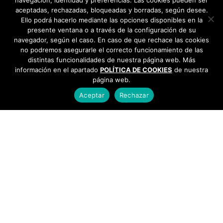
navegación, identidad y preferencias. Las cookies pueden ser
aceptadas, rechazadas, bloqueadas y borradas, según desee.
Ello podrá hacerlo mediante las opciones disponibles en la
presente ventana o a través de la configuración de su
navegador, según el caso. En caso de que rechace las cookies
no podremos asegurarle el correcto funcionamiento de las
distintas funcionalidades de nuestra página web. Más
información en el apartado
POLÍTICA DE COOKIES
de nuestra
página web.
Aceptar
Rechazar
AYUNTAMIENTO DE BARGAS
Plaza de la Constitución, 1 - 45593 Bargas
925
493 242
Política de cookies
|
Política de privacidad
© Ayuntamiento de Bargas