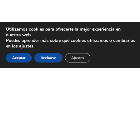
Utilizamos cookies para ofrecerte la mejor experiencia en
nuestra web.
Puedes aprender más sobre qué cookies utilizamos o cambiarlas
en los
ajustes
.
Aceptar
Rechazar
Ajustes
AYUNTAMIENTO DE BARGAS
Plaza de la Constitución, 1 - 45593 Bargas
925
493 242
Política de cookies
|
Política de privacidad
© Ayuntamiento de Bargas