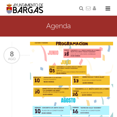
Agenda
8
AGO