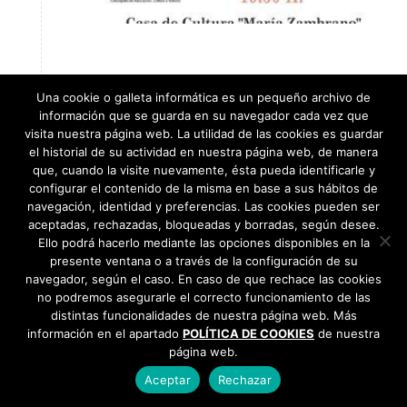
Gran Retransmisión de la
Una cookie o galleta informática es un pequeño archivo de
información que se guarda en su navegador cada vez que
Ópera: «Adriana Lecouvreur»
visita nuestra página web. La utilidad de las cookies es guardar
de Francesco Cilea
el historial de su actividad en nuestra página web, de manera
que, cuando la visite nuevamente, ésta pueda identificarle y
,
configurar el contenido de la misma en base a sus hábitos de
Cultura
Teatro
navegación, identidad y preferencias. Las cookies pueden ser
aceptadas, rechazadas, bloqueadas y borradas, según desee.
Ello podrá hacerlo mediante las opciones disponibles en la
Día:
sábado, 28 de septiembre de
presente ventana o a través de la configuración de su
2024
navegador, según el caso. En caso de que rechace las cookies
Hora:
19:30 h.
no podremos asegurarle el correcto funcionamiento de las
distintas funcionalidades de nuestra página web. Más
Lugar:
Casa de Cultura "María
información en el apartado
POLÍTICA DE COOKIES
de nuestra
Zambrano"
página web.
Precio:
Entrada gratuita hasta
Aceptar
Rechazar
completar aforo