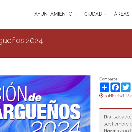
AYUNTAMIENTO
CIUDAD
ÁREAS
rgueños 2024
Comparte
Share
Face
publicado el 16 
Día:
sábado, 
septiembre 
Hora:
12:00 h