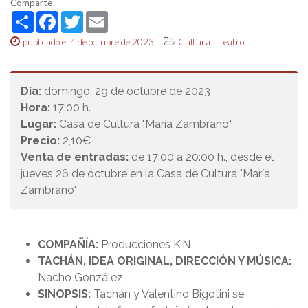
Comparte
Share
Facebook
Twitter
Email
,
publicado el 4 de octubre de 2023
Cultura
Teatro
Día:
domingo, 29 de octubre de 2023
Hora:
17:00 h.
Lugar:
Casa de Cultura "María Zambrano"
Precio:
2,10€
Venta de entradas:
de 17:00 a 20:00 h., desde el
jueves 26 de octubre en la Casa de Cultura "María
Zambrano"
COMPAÑÍA:
Producciones K’N
TACHÁN, IDEA ORIGINAL, DIRECCIÓN Y MÚSICA:
Nacho González
SINOPSIS:
Tachán y Valentino Bigotini se