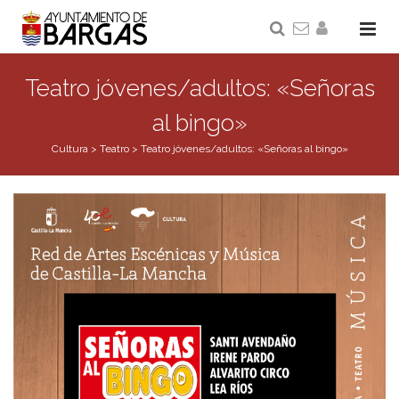
Teatro jóvenes/adultos: «Señoras
al bingo»
Cultura
>
Teatro
>
Teatro jóvenes/adultos: «Señoras al bingo»