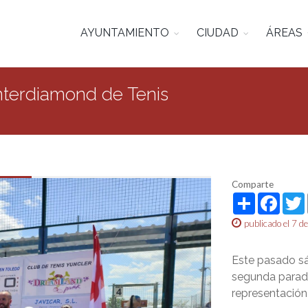
AYUNTAMIENTO
CIUDAD
ÁREAS
nterdiamond de Tenis
Comparte
Share
Face
publicado el 7 
Este pasado sáb
segunda parada
representación