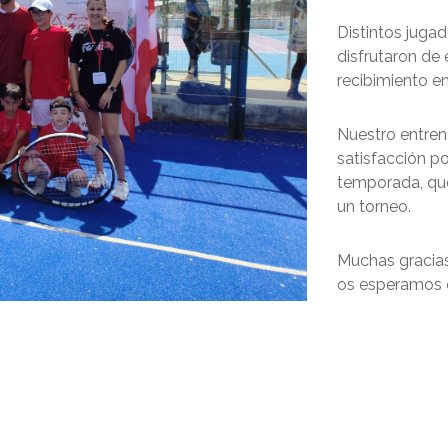
Distintos jugad
disfrutaron de
recibimiento en
Nuestro entre
satisfacción p
temporada, que
un torneo.
Muchas gracias 
os esperamos e