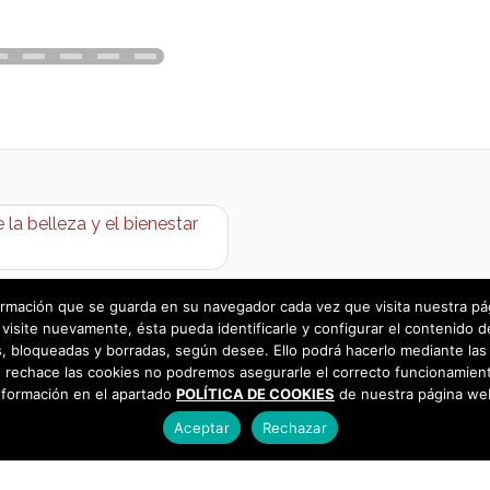
la belleza y el bienestar
rmación que se guarda en su navegador cada vez que visita nuestra págin
visite nuevamente, ésta pueda identificarle y configurar el contenido d
 bloqueadas y borradas, según desee. Ello podrá hacerlo mediante las 
 rechace las cookies no podremos asegurarle el correcto funcionamient
nformación en el apartado
POLÍTICA DE COOKIES
de nuestra página we
Aceptar
Rechazar