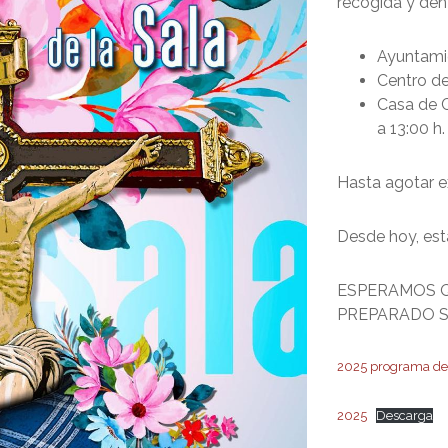
recogida y dent
Ayuntamie
Centro de 
Casa de C
a 13:00 h.
Hasta agotar ex
Desde hoy, está
ESPERAMOS 
PREPARADO S
2025 programa de 
2025
Descarga