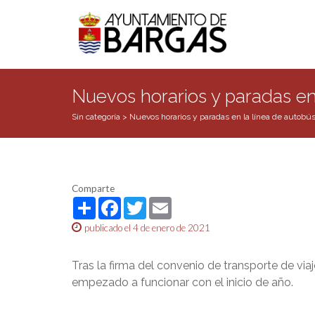
Nuevos horarios y paradas en
Sin categoría
>
Nuevos horarios y paradas en la línea de autobú
Comparte
Share
Facebook
Twitter
Email
publicado el 4 de enero de 2021
Tras la firma del convenio de transporte de vi
empezado a funcionar con el inicio de año.