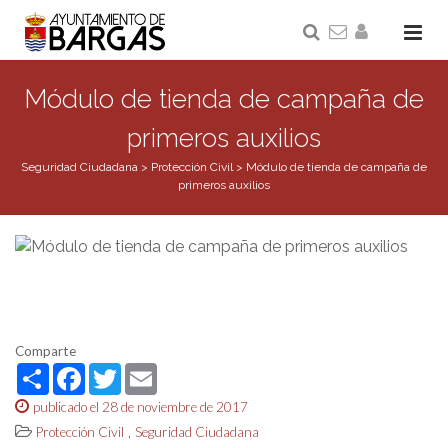
Módulo de tienda de campaña de
primeros auxilios
Seguridad Ciudadana
>
Protección Civil
>
Módulo de tienda de campaña de
primeros auxilios
Comparte
Share
Facebook
Twitter
Email
publicado el 28 de noviembre de 2017
,
Protección Civil
Seguridad Ciudadana