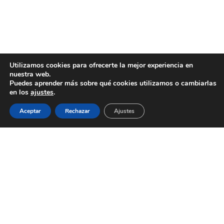
Utilizamos cookies para ofrecerte la mejor experiencia en
nuestra web.
Puedes aprender más sobre qué cookies utilizamos o cambiarlas
en los
ajustes
.
Aceptar
Rechazar
Ajustes
AYUNTAMIENTO DE BARGAS
Plaza de la Constitución, 1 - 45593 Bargas
925
493 242
Política de cookies
|
Política de privacidad