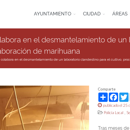
AYUNTAMIENTO
CIUDAD
ÁREAS
olabora en el desmantelamiento de un l
elaboración de marihuana
s colabora en el desmantelamiento de un laboratorio clandestino para el cultivo, p
Comparte
Share
Face
publicado el 25
,
Policía Local
S
Tras meses de i