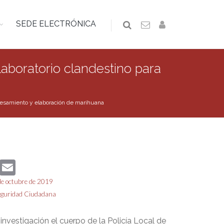
SEDE ELECTRÓNICA
aboratorio clandestino para
rocesamiento y elaboración de marihuana
book
Twitter
Email
 de octubre de 2019
eguridad Ciudadana
nvestigación el cuerpo de la Policía Local de