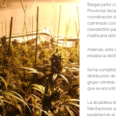
Bargas junto c
Provincial de l
coordinación d
culminado con 
clandestino pa
marihuana ubic
Además, este c
iniciaba la dis
Se ha cumplido 
distribución de
grupo criminal
que se encontra
La alcaldesa de
felicitaciones a
legalidad en el