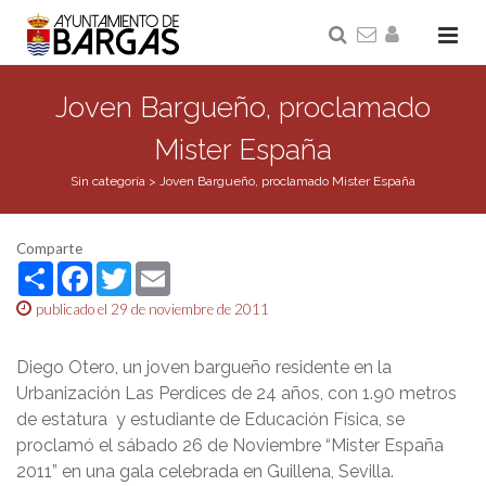
Joven Bargueño, proclamado
Mister España
Sin categoría
>
Joven Bargueño, proclamado Mister España
Comparte
Share
Facebook
Twitter
Email
publicado el 29 de noviembre de 2011
Diego Otero, un joven bargueño residente en la
Urbanización Las Perdices de 24 años, con 1.90 metros
de estatura y estudiante de Educación Física, se
proclamó el sábado 26 de Noviembre “Mister España
2011” en una gala celebrada en Guillena, Sevilla.