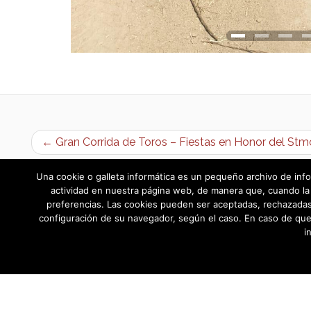
← Gran Corrida de Toros – Fiestas en Honor del Stmo
Una cookie o galleta informática es un pequeño archivo de info
actividad en nuestra página web, de manera que, cuando la 
preferencias. Las cookies pueden ser aceptadas, rechazadas,
configuración de su navegador, según el caso. En caso de que
i
AYUNTAMIENTO DE BARGAS
Plaza de la Constitución, 1 - 45593 Barg