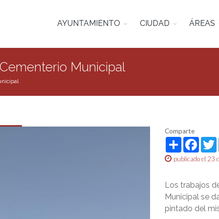
AYUNTAMIENTO
CIUDAD
ÁREAS
l Cementerio Municipal
nicipal
Comparte
Share
Face
publicado el 23 
Los trabajos d
Municipal se da
pintado del mi