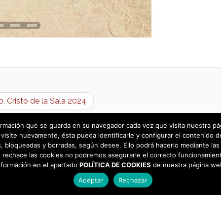
. Cristo de la Sala 2024
rmación que se guarda en su navegador cada vez que visita nuestra págin
visite nuevamente, ésta pueda identificarle y configurar el contenido d
 bloqueadas y borradas, según desee. Ello podrá hacerlo mediante las 
 rechace las cookies no podremos asegurarle el correcto funcionamient
nformación en el apartado
POLÍTICA DE COOKIES
de nuestra página we
Aceptar
Rechazar
as
925 493 242