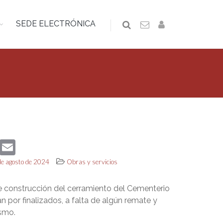
SEDE ELECTRÓNICA
book
Twitter
Email
de agosto de 2024
Obras y servicios
e construcción del cerramiento del Cementerio
n por finalizados, a falta de algún remate y
smo.