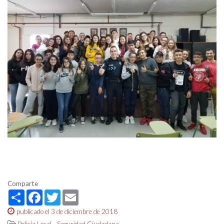
Comparte
Share
Facebook
Twitter
Email
publicado el 3 de diciembre de 2018
,
Policía Local
Seguridad Ciudadana