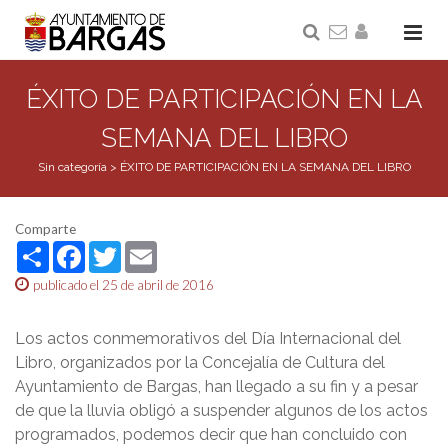
ÉXITO DE PARTICIPACIÓN EN LA
SEMANA DEL LIBRO
Sin categoría
>
ÉXITO DE PARTICIPACIÓN EN LA SEMANA DEL LIBRO
Comparte
Share
Facebook
Twitter
Email
publicado el 25 de abril de 2016
Los actos conmemorativos del Día Internacional del
Libro, organizados por la Concejalía de Cultura del
Ayuntamiento de Bargas, han llegado a su fin y a pesar
de que la lluvia obligó a suspender algunos de los actos
programados, podemos decir que han concluido con