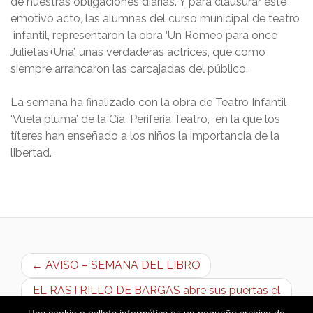
de nuestras obligaciones diarias. Y para clausurar este
emotivo acto, las alumnas del curso municipal de teatro
infantil, representaron la obra ‘Un Romeo para once
Julietas+Una’, unas verdaderas actrices, que como
siempre arrancaron las carcajadas del público.
La semana ha finalizado con la obra de Teatro Infantil
‘Vuela pluma’ de la Cía. Periferia Teatro, en la que los
títeres han enseñado a los niños la importancia de la
libertad.
← AVISO – SEMANA DEL LIBRO
EL RASTRILLO DE BARGAS abre sus puertas el
próximo domingo, 1 de mayo →