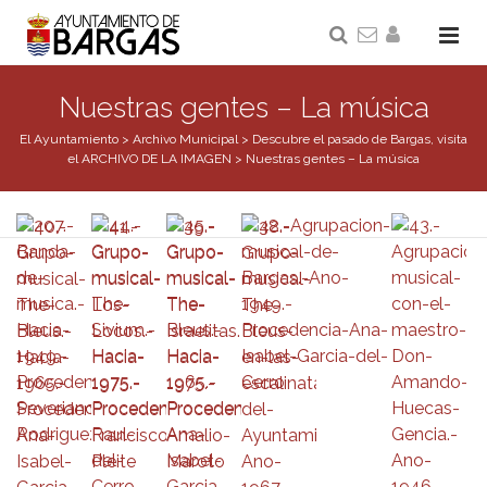
Nuestras gentes – La música
El Ayuntamiento
>
Archivo Municipal
>
Descubre el pasado de Bargas, visita
el ARCHIVO DE LA IMAGEN
>
Nuestras gentes – La música