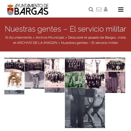
Nuestras gentes – El servicio militar
El Ayuntamiento
>
Archivo Municipal
>
Descubre el pasado de Bargas, visita
el ARCHIVO DE LA IMAGEN
>
Nuestras gentes – El servicio militar