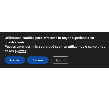
Utilizamos cookies para ofrecerte la mejor experiencia en
nuestra web.
Puedes aprender más sobre qué cookies utilizamos o cambiarlas
en los
ajustes
.
Aceptar
Rechazar
Ajustes
AYUNTAMIENTO DE BARGAS
Plaza de la Constitución, 1 - 45593 Bargas
925
493 242