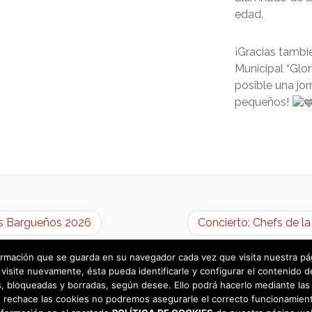
edad.
¡Gracias tambié
Municipal “Glo
posible una jo
pequeños!
as Bargueños 2026
Concierto: Chefs de l
rmación que se guarda en su navegador cada vez que visita nuestra págin
visite nuevamente, ésta pueda identificarle y configurar el contenido d
 bloqueadas y borradas, según desee. Ello podrá hacerlo mediante las 
 rechace las cookies no podremos asegurarle el correcto funcionamient