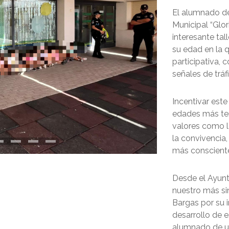
El alumnado de 
Municipal “Glor
interesante tal
su edad en la q
participativa, 
señales de trá
Incentivar este
edades más te
valores como l
la convivencia
más consciente
Desde el Ayun
nuestro más si
Bargas por su i
desarrollo de e
alumnado de u