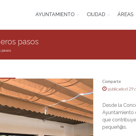
AYUNTAMIENTO
CIUDAD
ÁREAS
meros pasos
s pasos
Comparte
publicado el 29 
Desde la Conce
Ayuntamiento d
que contribuye
pequeñ@s.