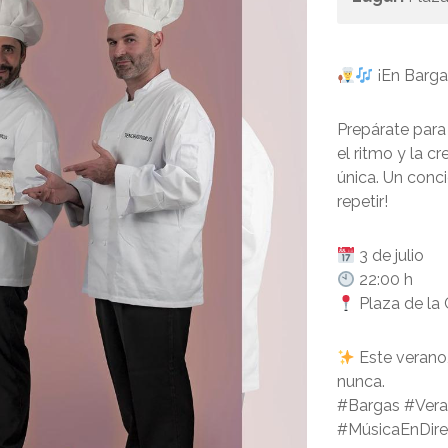
¡En Barga
Prepárate para
el ritmo y la c
única. Un conci
repetir!
3 de julio
22:00 h
Plaza de la 
Este verano, 
nunca.
#Bargas #Vera
#MúsicaEnDire