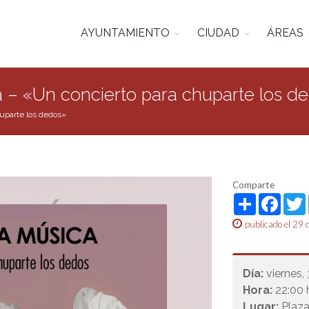
AYUNTAMIENTO
CIUDAD
ÁREAS
a – «Un concierto para chuparte los d
huparte los dedos»
Comparte
Share
Face
publicado el 29 
Día:
viernes,
Hora:
22:00 
Lugar:
Plaza