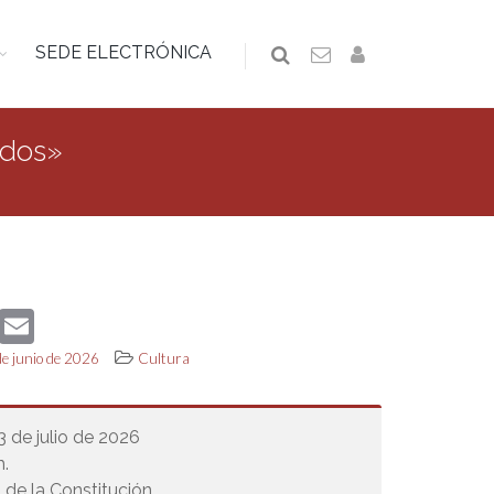
SEDE ELECTRÓNICA
edos»
book
Twitter
Email
de junio de 2026
Cultura
 3 de julio de 2026
h.
 de la Constitución