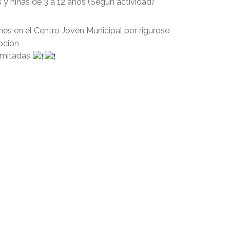
 y niñas de 3 a 12 años (Según actividad)
nes en el Centro Joven Municipal por riguroso
pción
imitadas